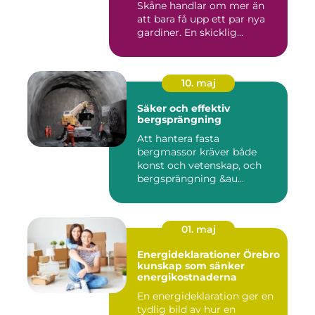
Skåne handlar om mer än
att bara få upp ett par nya
gardiner. En skicklig...
10. maj
Säker och effektiv
bergsprängning
Att hantera fasta
bergmassor kräver både
konst och vetenskap, och
bergsprängning &au...
01. maj
Energideklarationer Örebro
kunskap som sänker
energikostnaderna
En energideklaration ger en
tydlig bild av hur en