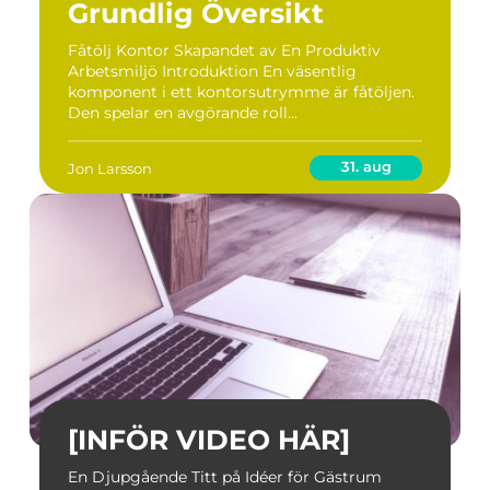
Grundlig Översikt
Fåtölj Kontor Skapandet av En Produktiv
Arbetsmiljö Introduktion En väsentlig
komponent i ett kontorsutrymme är fåtöljen.
Den spelar en avgörande roll...
31. aug
Jon Larsson
[INFÖR VIDEO HÄR]
En Djupgående Titt på Idéer för Gästrum