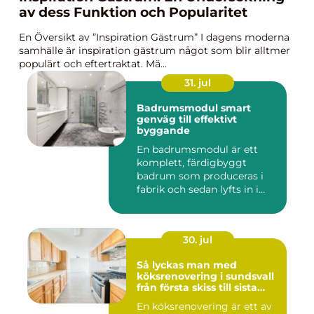
av dess Funktion och Popularitet
En Översikt av ”Inspiration Gästrum” I dagens moderna
samhälle är inspiration gästrum något som blir alltmer
populärt och eftertraktat. Mä...
31. jul
Badrumsmodul smart
genväg till effektivt
byggande
En badrumsmodul är ett
komplett, färdigbyggt
badrum som produceras i
fabrik och sedan lyfts in i
byg...
30. jul
Så lyckas man med
köksrenovering i sundsvall
från första skiss till sista
skruv
En köksrenovering är ett av