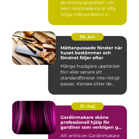
de största projekten i ett
hem. Kostnaderna är ofta
höga, många beslut s...
04. jun
Måttanpassade fönster när
huset bestämmer och
fönstret följer efter
Många husägare upptäcker
förr eller senare att
standardfönster inte riktigt
passar. Kanske sitter de...
31. maj
Gardinmakare skåne
professionell hjälp för
gardiner som verkligen gör
skillnad
Att anlita en Gardinmakare