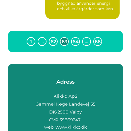
byggnad använder energi
och vilka åtgärder som kan...
1
…
62
63
64
…
66
Adress
web:
www.klikko.dk