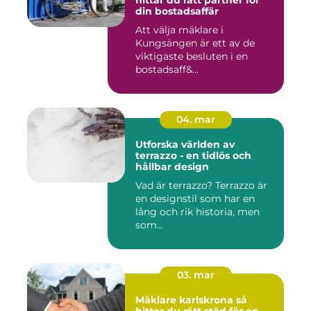
hittar du rätt partner för
din bostadsaffär
Att välja mäklare i
Kungsängen är ett av de
viktigaste besluten i en
bostadsaff&...
04. mar
Utforska världen av
terrazzo - en tidlös och
hållbar design
Vad är terrazzo? Terrazzo är
en designstil som har en
lång och rik historia, men
som...
03. mar
Mäklare karlskrona så