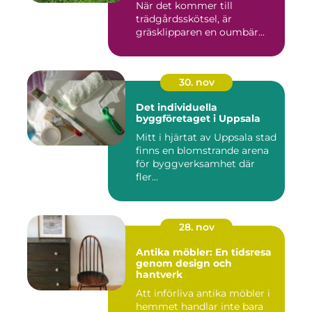
När det kommer till
trädgårdsskötsel, är
gräsklipparen en oumbär...
30. nov
Det individuella
byggföretaget i Uppsala
Mitt i hjärtat av Uppsala stad
finns en blomstrande arena
för byggverksamhet där
fler...
28. nov
Antika möbler: En tidsresa
genom design och
hantverk
Att införliva antika möbler i
hemmet handlar inte bara