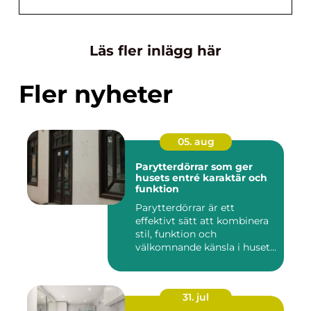
Läs fler inlägg här
Fler nyheter
05. aug
Parytterdörrar som ger
husets entré karaktär och
funktion
Parytterdörrar är ett
effektivt sätt att kombinera
stil, funktion och
välkomnande känsla i husets
en...
31. jul