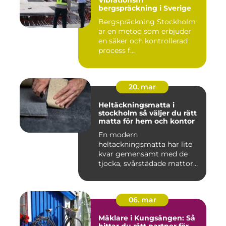
Vibrationsfri
bergspräckning i Sverige
Bergspräckning Stockholm
är en metod som erbjuder
en säker och kontrollerad
process f...
20. mar
Heltäckningsmatta i
stockholm så väljer du rätt
matta för hem och kontor
En modern
heltäckningsmatta har lite
kvar gemensamt med de
tjocka, svårstädade mattor
många minns fr...
06. mar
Mäklare i Kungsängen: Så