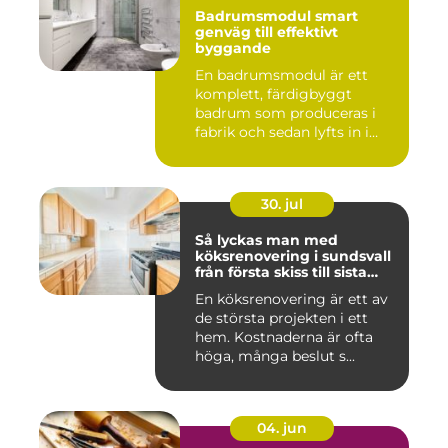
Badrumsmodul smart
genväg till effektivt
byggande
En badrumsmodul är ett
komplett, färdigbyggt
badrum som produceras i
fabrik och sedan lyfts in i
byg...
30. jul
Så lyckas man med
köksrenovering i sundsvall
från första skiss till sista
skruv
En köksrenovering är ett av
de största projekten i ett
hem. Kostnaderna är ofta
höga, många beslut s...
04. jun