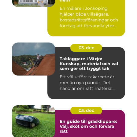
hem
En målare i Jönköping
hjälper både villaägare,
bostadsrättsföreningar och
företag att förvandla ytor...
03. dec
Takläggare i Växjö:
Kunskap, material och val
som ger ett tryggt tak
Ett väl utfört takarbete är
mer än nya pannor. Det
handlar om rätt material...
03. dec
En guide till gräsklippare:
Välj, sköt om och förvara
rätt