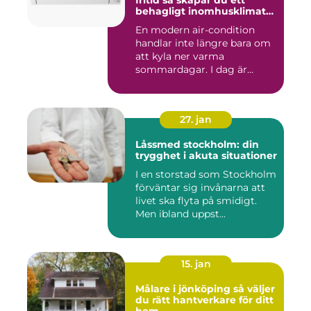
fritid så skapar du ett
behagligt inomhusklimat
året runt
En modern air-condition
handlar inte längre bara om
att kyla ner varma
sommardagar. I dag är
många l...
27. jan
Låssmed stockholm: din
trygghet i akuta situationer
I en storstad som Stockholm
förväntar sig invånarna att
livet ska flyta på smidigt.
Men ibland uppst...
15. jan
Målare i jönköping så väljer
du rätt hantverkare för ditt