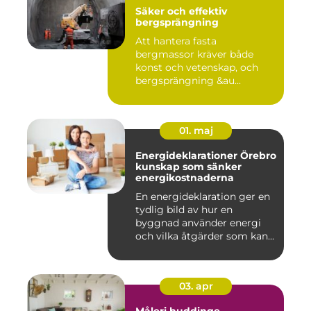
Säker och effektiv
bergsprängning
Att hantera fasta
bergmassor kräver både
konst och vetenskap, och
bergsprängning &au...
01. maj
Energideklarationer Örebro
kunskap som sänker
energikostnaderna
En energideklaration ger en
tydlig bild av hur en
byggnad använder energi
och vilka åtgärder som kan...
03. apr