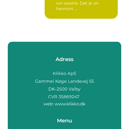
om estetik. Det är en
harmoni ...
Adress
web:
www.klikko.dk
Menu