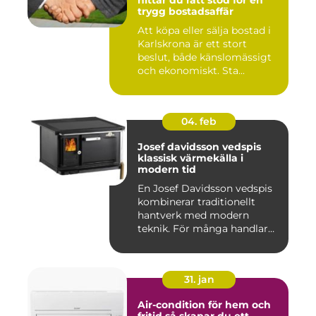
hittar du rätt stöd för en
trygg bostadsaffär
Att köpa eller sälja bostad i
Karlskrona är ett stort
beslut, både känslomässigt
och ekonomiskt. Sta...
04. feb
Josef davidsson vedspis
klassisk värmekälla i
modern tid
En Josef Davidsson vedspis
kombinerar traditionellt
hantverk med modern
teknik. För många handlar
va...
31. jan
Air-condition för hem och