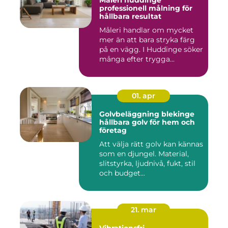
Måleri huddinge
professionell målning för
hållbara resultat
Måleri handlar om mycket
mer än att bara stryka färg
på en vägg. I Huddinge söker
många efter trygga...
01. apr
Golvbeläggning blekinge
hållbara golv för hem och
företag
Att välja rätt golv kan kännas
som en djungel. Material,
slitstyrka, ljudnivå, fukt, stil
och budget...
21. mar