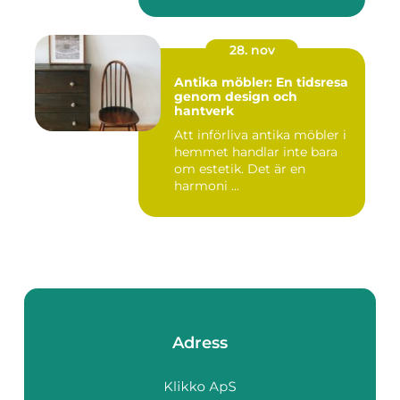
28. nov
Antika möbler: En tidsresa
genom design och
hantverk
Att införliva antika möbler i
hemmet handlar inte bara
om estetik. Det är en
harmoni ...
Adress