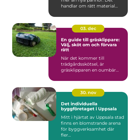
mer än nya pannor. Det
handlar om rätt material...
03. dec
En guide till gräsklippare:
Välj, sköt om och förvara
rätt
När det kommer till
trädgårdsskötsel, är
gräsklipparen en oumbär...
30. nov
Det individuella
byggföretaget i Uppsala
Mitt i hjärtat av Uppsala stad
finns en blomstrande arena
för byggverksamhet där
fler...