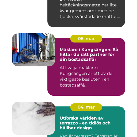
heltäckningsmatta har lite
kvar gemensamt med de
tjocka, svårstädade mattor
många minns fr...
06. mar
Mäklare i Kungsängen: Så
hittar du rätt partner för
din bostadsaffär
Att välja mäklare i
Kungsängen är ett av de
viktigaste besluten i en
bostadsaff&...
04. mar
Utforska världen av
terrazzo - en tidlös och
hållbar design
Vad är terrazzo? Terrazzo är