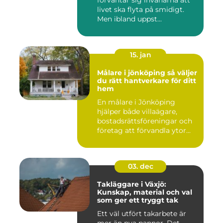
förväntar sig invånarna att
livet ska flyta på smidigt.
Men ibland uppst...
15. jan
Målare i jönköping så väljer
du rätt hantverkare för ditt
hem
En målare i Jönköping
hjälper både villaägare,
bostadsrättsföreningar och
företag att förvandla ytor...
03. dec
Takläggare i Växjö:
Kunskap, material och val
som ger ett tryggt tak
Ett väl utfört takarbete är