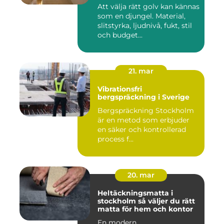
Att välja rätt golv kan kännas
som en djungel. Material,
slitstyrka, ljudnivå, fukt, stil
och budget...
21. mar
Vibrationsfri
bergspräckning i Sverige
Bergspräckning Stockholm
är en metod som erbjuder
en säker och kontrollerad
process f...
20. mar
Heltäckningsmatta i
stockholm så väljer du rätt
matta för hem och kontor
En modern