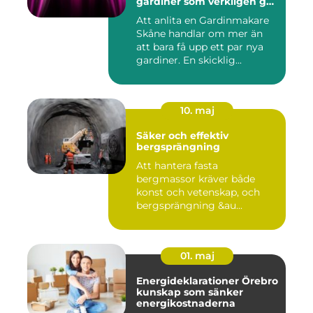
gardiner som verkligen gör
skillnad
Att anlita en Gardinmakare
Skåne handlar om mer än
att bara få upp ett par nya
gardiner. En skicklig...
10. maj
Säker och effektiv
bergsprängning
Att hantera fasta
bergmassor kräver både
konst och vetenskap, och
bergsprängning &au...
01. maj
Energideklarationer Örebro
kunskap som sänker
energikostnaderna