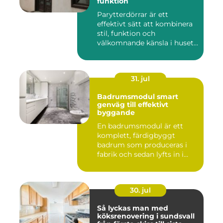
funktion
Parytterdörrar är ett
effektivt sätt att kombinera
stil, funktion och
välkomnande känsla i husets
en...
31. jul
Badrumsmodul smart
genväg till effektivt
byggande
En badrumsmodul är ett
komplett, färdigbyggt
badrum som produceras i
fabrik och sedan lyfts in i
byg...
30. jul
Så lyckas man med
köksrenovering i sundsvall