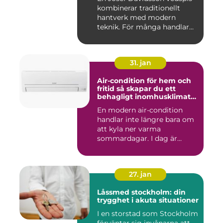
kombinerar traditionellt
hantverk med modern
teknik. För många handlar
va...
31. jan
Air-condition för hem och
fritid så skapar du ett
behagligt inomhusklimat
året runt
En modern air-condition
handlar inte längre bara om
att kyla ner varma
sommardagar. I dag är
många l...
27. jan
Låssmed stockholm: din
trygghet i akuta situationer
I en storstad som Stockholm