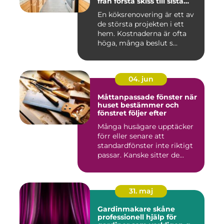
från första skiss till sista
skruv
En köksrenovering är ett av
de största projekten i ett
hem. Kostnaderna är ofta
höga, många beslut s...
04. jun
Måttanpassade fönster när
huset bestämmer och
fönstret följer efter
Många husägare upptäcker
förr eller senare att
standardfönster inte riktigt
passar. Kanske sitter de...
31. maj
Gardinmakare skåne
professionell hjälp för