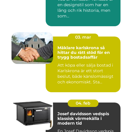
en designstil som har en
lång och rik historia, men
som...
03. mar
Mäklare karlskrona så
hittar du rätt stöd för en
trygg bostadsaffär
Att köpa eller sälja bostad i
Karlskrona är ett stort
beslut, både känslomässigt
och ekonomiskt. Sta...
04. feb
Josef davidsson vedspis
klassisk värmekälla i
modern tid
En Josef Davidsson vedspis