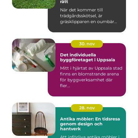
rätt
När det kommer till
trädgårdsskötsel, är
gräsklipparen en oumbär...
30. nov
Det individuella
byggföretaget i Uppsala
Mitt i hjärtat av Uppsala stad
finns en blomstrande arena
för byggverksamhet där
fler...
28. nov
Antika möbler: En tidsresa
genom design och
hantverk
Att införliva antika möbler i