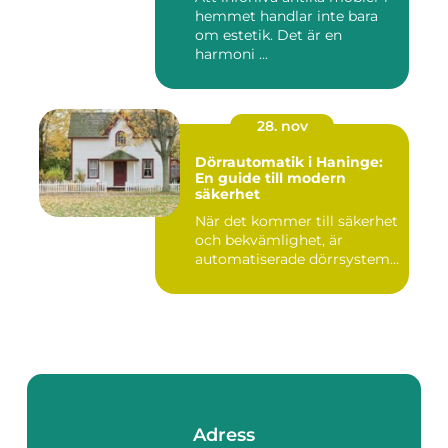
hemmet handlar inte bara
om estetik. Det är en
harmoni ...
28. nov
Dörrautomatik i Haninge:
En guide till modern
säkerhet
När det kommer till säkerhet
och bekvämlighet, är
automatiserade dörrsystem...
Adress