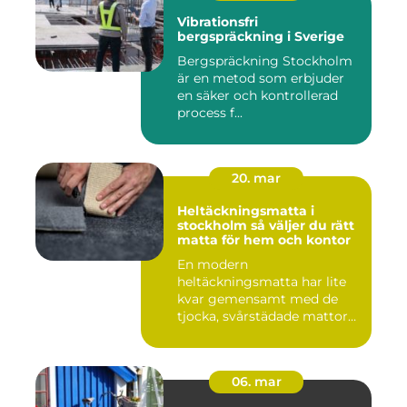
Vibrationsfri
bergspräckning i Sverige
Bergspräckning Stockholm
är en metod som erbjuder
en säker och kontrollerad
process f...
20. mar
Heltäckningsmatta i
stockholm så väljer du rätt
matta för hem och kontor
En modern
heltäckningsmatta har lite
kvar gemensamt med de
tjocka, svårstädade mattor
många minns fr...
06. mar