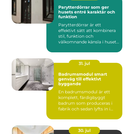
Parytterdörrar som ger
husets entré karaktär och
funktion
Parytterdörrar är ett
effektivt sätt att kombinera
stil, funktion och
välkomnande känsla i husets
en...
31. jul
Badrumsmodul smart
genväg till effektivt
byggande
En badrumsmodul är ett
komplett, färdigbyggt
badrum som produceras i
fabrik och sedan lyfts in i
byg...
30. jul