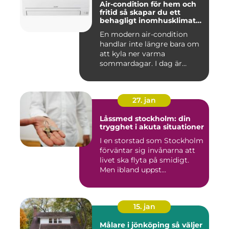
Air-condition för hem och
fritid så skapar du ett
behagligt inomhusklimat
året runt
En modern air-condition
handlar inte längre bara om
att kyla ner varma
sommardagar. I dag är
många l...
27. jan
Låssmed stockholm: din
trygghet i akuta situationer
I en storstad som Stockholm
förväntar sig invånarna att
livet ska flyta på smidigt.
Men ibland uppst...
15. jan
Målare i jönköping så väljer