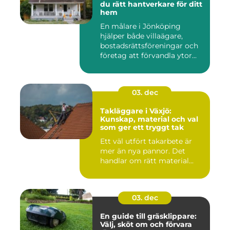
du rätt hantverkare för ditt
hem
En målare i Jönköping
hjälper både villaägare,
bostadsrättsföreningar och
företag att förvandla ytor...
03. dec
Takläggare i Växjö:
Kunskap, material och val
som ger ett tryggt tak
Ett väl utfört takarbete är
mer än nya pannor. Det
handlar om rätt material...
03. dec
En guide till gräsklippare:
Välj, sköt om och förvara