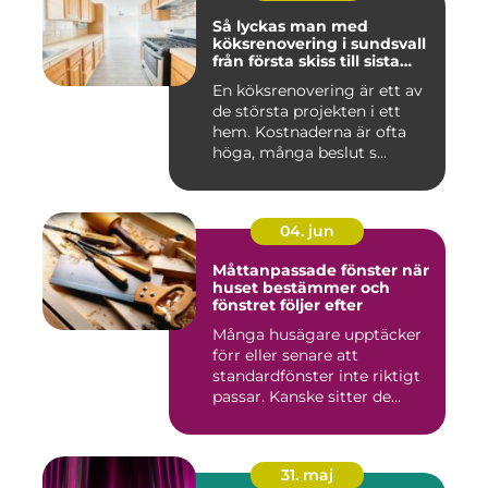
Så lyckas man med
köksrenovering i sundsvall
från första skiss till sista
skruv
En köksrenovering är ett av
de största projekten i ett
hem. Kostnaderna är ofta
höga, många beslut s...
04. jun
Måttanpassade fönster när
huset bestämmer och
fönstret följer efter
Många husägare upptäcker
förr eller senare att
standardfönster inte riktigt
passar. Kanske sitter de...
31. maj