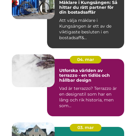
Mäklare i Kungsängen: Så
hittar du rätt partner för
din bostadsaffär
Att välja mäklare i
Kungsängen är ett av de
viktigaste besluten i en
bostadsaff&...
04. mar
Utforska världen av
terrazzo - en tidlös och
hållbar design
Vad är terrazzo? Terrazzo är
en designstil som har en
lång och rik historia, men
som...
03. mar