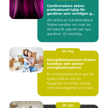
Gardinmakare skåne
professionell hjälp för
gardiner som verkligen gör
skillnad
Att anlita en Gardinmakare
Skåne handlar om mer än
att bara få upp ett par nya
gardiner. En skicklig...
01. maj
Energideklarationer Örebro
kunskap som sänker
energikostnaderna
En energideklaration ger en
tydlig bild av hur en
byggnad använder energi
och vilka åtgärder som kan...
03. apr