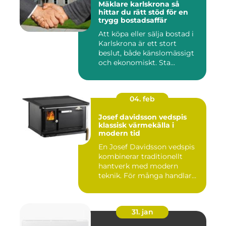
Mäklare karlskrona så
hittar du rätt stöd för en
trygg bostadsaffär
Att köpa eller sälja bostad i
Karlskrona är ett stort
beslut, både känslomässigt
och ekonomiskt. Sta...
04. feb
Josef davidsson vedspis
klassisk värmekälla i
modern tid
En Josef Davidsson vedspis
kombinerar traditionellt
hantverk med modern
teknik. För många handlar
va...
31. jan