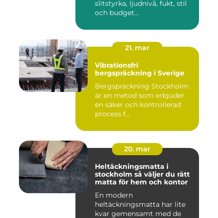
slitstyrka, ljudnivå, fukt, stil
och budget...
21. mar
Vibrationsfri
bergspräckning i Sverige
Bergspräckning Stockholm
är en metod som erbjuder
en säker och kontrollerad
process f...
20. mar
Heltäckningsmatta i
stockholm så väljer du rätt
matta för hem och kontor
En modern
heltäckningsmatta har lite
kvar gemensamt med de