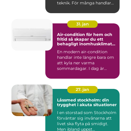
teknik. För många handlar
va...
31. jan
Air-condition för hem och
fritid så skapar du ett
behagligt inomhusklimat
året runt
En modern air-condition
handlar inte längre bara om
att kyla ner varma
sommardagar. I dag är
många l...
27. jan
Låssmed stockholm: din
trygghet i akuta situationer
I en storstad som Stockholm
förväntar sig invånarna att
livet ska flyta på smidigt.
Men ibland uppst...