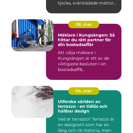
tjocka, svårstädade mattor
många minns fr...
06. mar
Mäklare i Kungsängen: Så
hittar du rätt partner för
din bostadsaffär
Att välja mäklare i
Kungsängen är ett av de
viktigaste besluten i en
bostadsaff&...
04. mar
Utforska världen av
terrazzo - en tidlös och
hållbar design
Vad är terrazzo? Terrazzo är
en designstil som har en
lång och rik historia, men