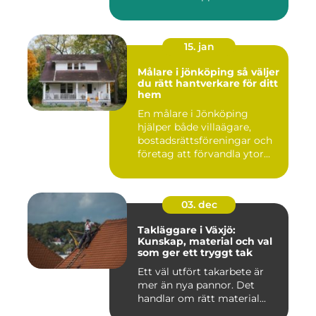
15. jan
Målare i jönköping så väljer
du rätt hantverkare för ditt
hem
En målare i Jönköping
hjälper både villaägare,
bostadsrättsföreningar och
företag att förvandla ytor...
03. dec
Takläggare i Växjö:
Kunskap, material och val
som ger ett tryggt tak
Ett väl utfört takarbete är
mer än nya pannor. Det
handlar om rätt material...