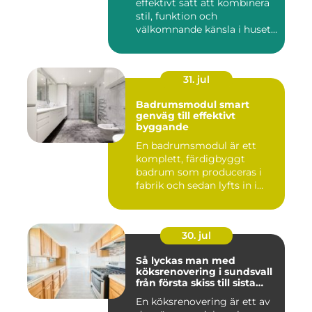
effektivt sätt att kombinera
stil, funktion och
välkomnande känsla i husets
en...
31. jul
Badrumsmodul smart
genväg till effektivt
byggande
En badrumsmodul är ett
komplett, färdigbyggt
badrum som produceras i
fabrik och sedan lyfts in i
byg...
30. jul
Så lyckas man med
köksrenovering i sundsvall
från första skiss till sista
skruv
En köksrenovering är ett av