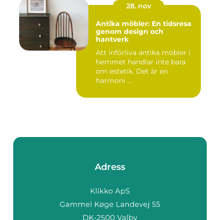
28. nov
Antika möbler: En tidsresa
genom design och
hantverk
Att införliva antika möbler i
hemmet handlar inte bara
om estetik. Det är en
harmoni ...
Adress