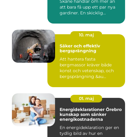
Skåne handlar om mer än
att bara få upp ett par nya
gardiner. En skicklig...
10. maj
Säker och effektiv
bergsprängning
Att hantera fasta
bergmassor kräver både
konst och vetenskap, och
bergsprängning &au...
01. maj
Energideklarationer Örebro
kunskap som sänker
energikostnaderna
En energideklaration ger en
tydlig bild av hur en