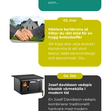
som...
03. mar
Mäklare karlskrona så
hittar du rätt stöd för en
trygg bostadsaffär
Att köpa eller sälja bostad i
Karlskrona är ett stort
beslut, både känslomässigt
och ekonomiskt. Sta...
04. feb
Josef davidsson vedspis
klassisk värmekälla i
modern tid
En Josef Davidsson vedspis
kombinerar traditionellt
hantverk med modern