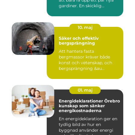
att bara få upp ett par nya
gardiner. En skicklig...
10. maj
Säker och effektiv
bergsprängning
Att hantera fasta
bergmassor kräver både
konst och vetenskap, och
bergsprängning &au...
01. maj
Energideklarationer Örebro
kunskap som sänker
energikostnaderna
En energideklaration ger en
tydlig bild av hur en
byggnad använder energi