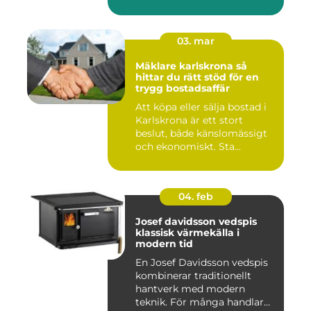
03. mar
Mäklare karlskrona så
hittar du rätt stöd för en
trygg bostadsaffär
Att köpa eller sälja bostad i
Karlskrona är ett stort
beslut, både känslomässigt
och ekonomiskt. Sta...
04. feb
Josef davidsson vedspis
klassisk värmekälla i
modern tid
En Josef Davidsson vedspis
kombinerar traditionellt
hantverk med modern
teknik. För många handlar