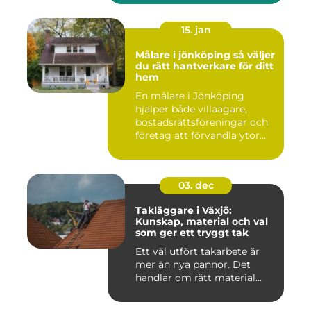
15. jan
Målare i jönköping så väljer
du rätt hantverkare för ditt
hem
En målare i Jönköping
hjälper både villaägare,
bostadsrättsföreningar och
företag att förvandla ytor...
03. dec
Takläggare i Växjö:
Kunskap, material och val
som ger ett tryggt tak
Ett väl utfört takarbete är
mer än nya pannor. Det
handlar om rätt material...