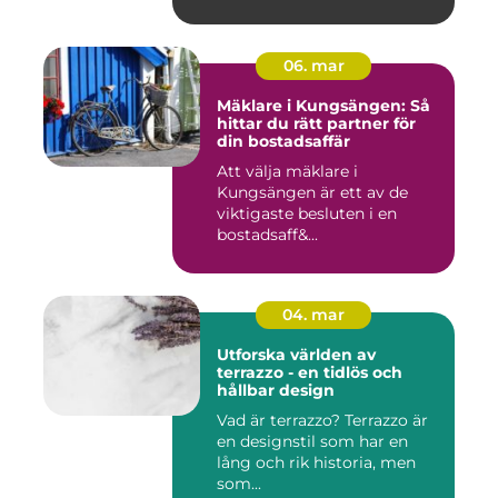
många minns fr...
06. mar
Mäklare i Kungsängen: Så
hittar du rätt partner för
din bostadsaffär
Att välja mäklare i
Kungsängen är ett av de
viktigaste besluten i en
bostadsaff&...
04. mar
Utforska världen av
terrazzo - en tidlös och
hållbar design
Vad är terrazzo? Terrazzo är
en designstil som har en
lång och rik historia, men
som...