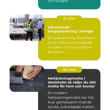
och budget...
21. mar
Vibrationsfri
bergspräckning i Sverige
Bergspräckning Stockholm
är en metod som erbjuder
en säker och kontrollerad
process f...
20. mar
Heltäckningsmatta i
stockholm så väljer du rätt
matta för hem och kontor
En modern
heltäckningsmatta har lite
kvar gemensamt med de
tjocka, svårstädade mattor