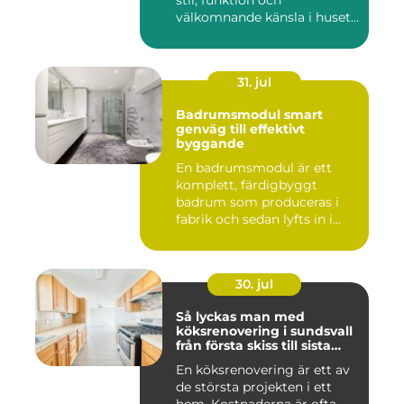
stil, funktion och
välkomnande känsla i husets
en...
31. jul
Badrumsmodul smart
genväg till effektivt
byggande
En badrumsmodul är ett
komplett, färdigbyggt
badrum som produceras i
fabrik och sedan lyfts in i
byg...
30. jul
Så lyckas man med
köksrenovering i sundsvall
från första skiss till sista
skruv
En köksrenovering är ett av
de största projekten i ett