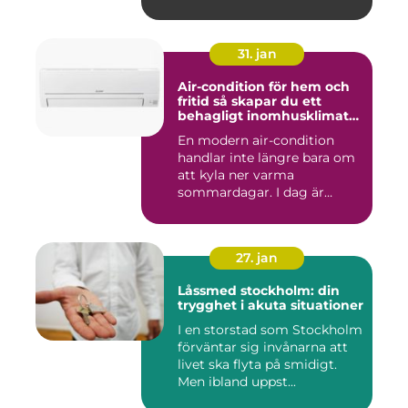
va...
31. jan
Air-condition för hem och
fritid så skapar du ett
behagligt inomhusklimat
året runt
En modern air-condition
handlar inte längre bara om
att kyla ner varma
sommardagar. I dag är
många l...
27. jan
Låssmed stockholm: din
trygghet i akuta situationer
I en storstad som Stockholm
förväntar sig invånarna att
livet ska flyta på smidigt.
Men ibland uppst...