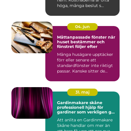
hem. Kostnaderna är ofta
höga, många beslut s...
04. jun
Måttanpassade fönster när
huset bestämmer och
fönstret följer efter
Många husägare upptäcker
förr eller senare att
standardfönster inte riktigt
passar. Kanske sitter de...
31. maj
Gardinmakare skåne
professionell hjälp för
gardiner som verkligen gör
skillnad
Att anlita en Gardinmakare
Skåne handlar om mer än