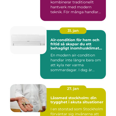
kombinerar traditionellt
hantverk med modern
teknik. För många handlar
va...
31. jan
Air-condition för hem och
fritid så skapar du ett
behagligt inomhusklimat
året runt
En modern air-condition
handlar inte längre bara om
att kyla ner varma
sommardagar. I dag är
många l...
27. jan
Låssmed stockholm: din
trygghet i akuta situationer
I en storstad som Stockholm
förväntar sig invånarna att