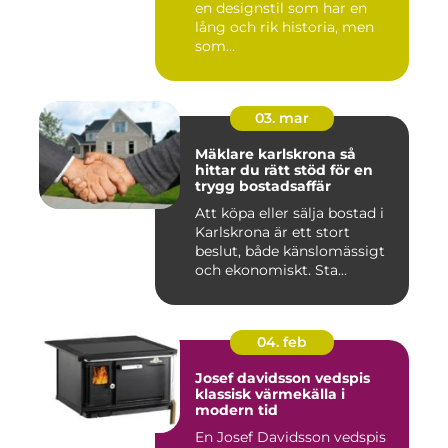
en designstil som har en
lång och rik historia, men
som...
03. mar
Mäklare karlskrona så
hittar du rätt stöd för en
trygg bostadsaffär
Att köpa eller sälja bostad i
Karlskrona är ett stort
beslut, både känslomässigt
och ekonomiskt. Sta...
04. feb
Josef davidsson vedspis
klassisk värmekälla i
modern tid
En Josef Davidsson vedspis