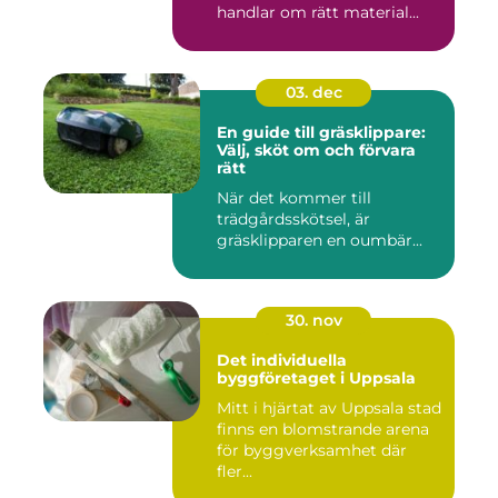
handlar om rätt material...
03. dec
En guide till gräsklippare:
Välj, sköt om och förvara
rätt
När det kommer till
trädgårdsskötsel, är
gräsklipparen en oumbär...
30. nov
Det individuella
byggföretaget i Uppsala
Mitt i hjärtat av Uppsala stad
finns en blomstrande arena
för byggverksamhet där
fler...