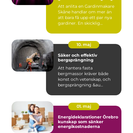
skillnad
Att anlita en Gardinmakare
Skåne handlar om mer än
att bara få upp ett par nya
gardiner. En skicklig...
10. maj
Säker och effektiv
bergsprängning
Att hantera fasta
bergmassor kräver både
konst och vetenskap, och
bergsprängning &au...
01. maj
Energideklarationer Örebro
kunskap som sänker
energikostnaderna