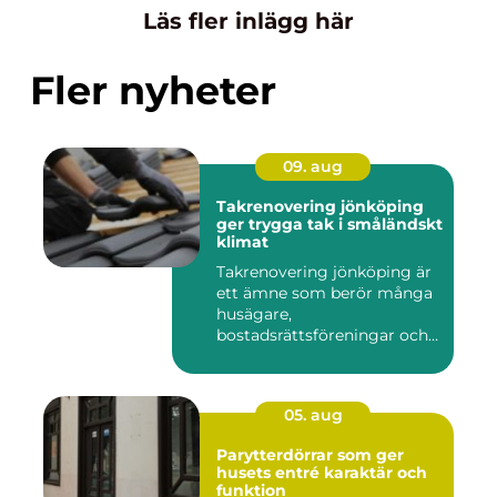
Läs fler inlägg här
Fler nyheter
09. aug
Takrenovering jönköping
ger trygga tak i småländskt
klimat
Takrenovering jönköping är
ett ämne som berör många
husägare,
bostadsrättsföreningar och
fastighetsä...
05. aug
Parytterdörrar som ger
husets entré karaktär och
funktion