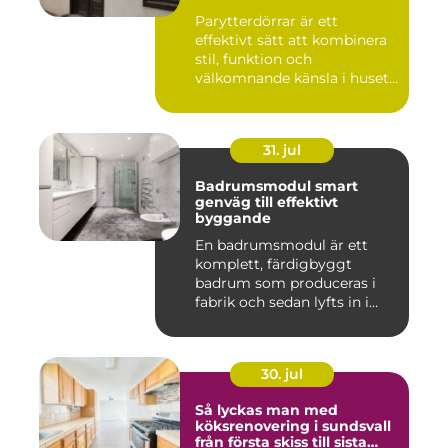
Parytterdörrar är ett
effektivt sätt att kombinera
stil, funktion och
välkomnande känsla i husets
en...
31. jul
Badrumsmodul smart
genväg till effektivt
byggande
En badrumsmodul är ett
komplett, färdigbyggt
badrum som produceras i
fabrik och sedan lyfts in i
byg...
30. jul
Så lyckas man med
köksrenovering i sundsvall
från första skiss till sista