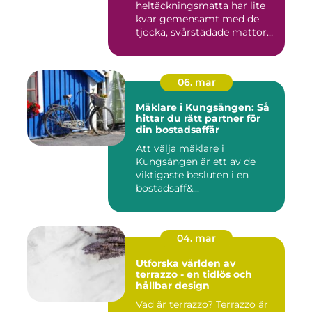
heltäckningsmatta har lite
kvar gemensamt med de
tjocka, svårstädade mattor
många minns fr...
06. mar
Mäklare i Kungsängen: Så
hittar du rätt partner för
din bostadsaffär
Att välja mäklare i
Kungsängen är ett av de
viktigaste besluten i en
bostadsaff&...
04. mar
Utforska världen av
terrazzo - en tidlös och
hållbar design
Vad är terrazzo? Terrazzo är