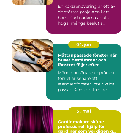
skruv
En köksrenovering är ett av
de största projekten i ett
hem. Kostnaderna är ofta
höga, många beslut s...
04. jun
Måttanpassade fönster när
huset bestämmer och
fönstret följer efter
Många husägare upptäcker
förr eller senare att
standardfönster inte riktigt
passar. Kanske sitter de...
31. maj
Gardinmakare skåne
professionell hjälp för
gardiner som verkligen gör