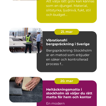
Att välja rätt golv kan kännas
som en djungel. Material,
slitstyrka, ljudnivå, fukt, stil
och budget...
21. mar
Vibrationsfri
bergspräckning i Sverige
Bergspräckning Stockholm
är en metod som erbjuder
en säker och kontrollerad
process f...
20. mar
Heltäckningsmatta i
stockholm så väljer du rätt
matta för hem och kontor
En modern