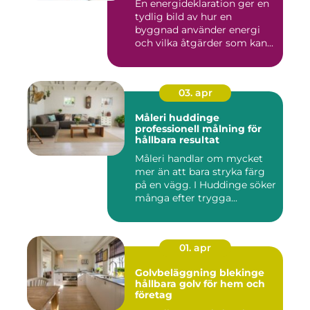
En energideklaration ger en
tydlig bild av hur en
byggnad använder energi
och vilka åtgärder som kan...
03. apr
Måleri huddinge
professionell målning för
hållbara resultat
Måleri handlar om mycket
mer än att bara stryka färg
på en vägg. I Huddinge söker
många efter trygga...
01. apr
Golvbeläggning blekinge
hållbara golv för hem och
företag