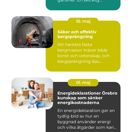
gardiner. En skicklig...
10. maj
Säker och effektiv
bergsprängning
Att hantera fasta
bergmassor kräver både
konst och vetenskap, och
bergsprängning &au...
01. maj
Energideklarationer Örebro
kunskap som sänker
energikostnaderna
En energideklaration ger en
tydlig bild av hur en
byggnad använder energi
och vilka åtgärder som kan...