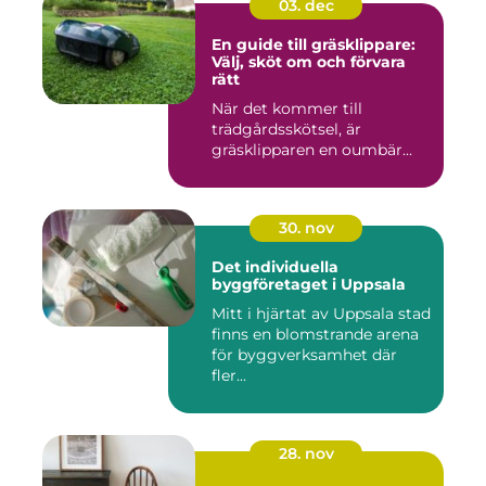
03. dec
En guide till gräsklippare:
Välj, sköt om och förvara
rätt
När det kommer till
trädgårdsskötsel, är
gräsklipparen en oumbär...
30. nov
Det individuella
byggföretaget i Uppsala
Mitt i hjärtat av Uppsala stad
finns en blomstrande arena
för byggverksamhet där
fler...
28. nov