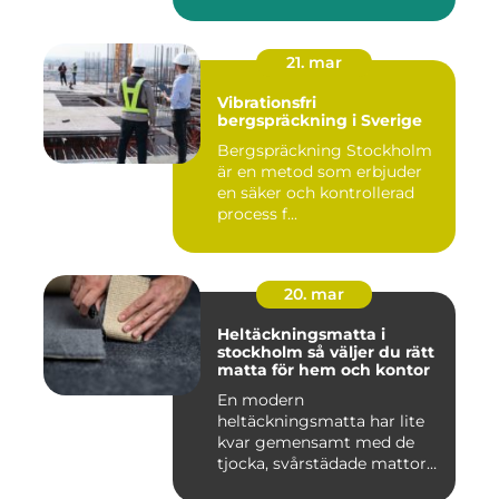
21. mar
Vibrationsfri
bergspräckning i Sverige
Bergspräckning Stockholm
är en metod som erbjuder
en säker och kontrollerad
process f...
20. mar
Heltäckningsmatta i
stockholm så väljer du rätt
matta för hem och kontor
En modern
heltäckningsmatta har lite
kvar gemensamt med de
tjocka, svårstädade mattor
många minns fr...