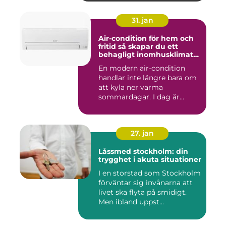
31. jan
Air-condition för hem och
fritid så skapar du ett
behagligt inomhusklimat
året runt
En modern air-condition
handlar inte längre bara om
att kyla ner varma
sommardagar. I dag är
många l...
27. jan
Låssmed stockholm: din
trygghet i akuta situationer
I en storstad som Stockholm
förväntar sig invånarna att
livet ska flyta på smidigt.
Men ibland uppst...