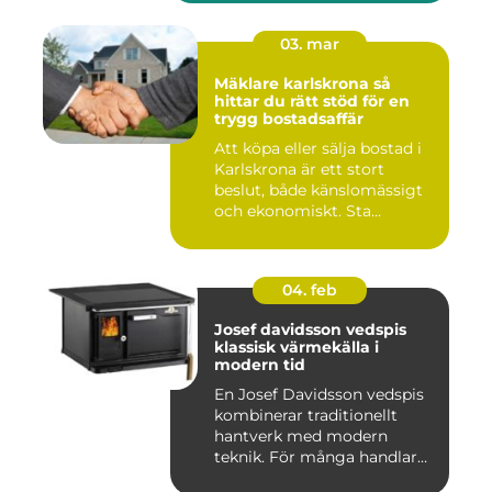
03. mar
Mäklare karlskrona så
hittar du rätt stöd för en
trygg bostadsaffär
Att köpa eller sälja bostad i
Karlskrona är ett stort
beslut, både känslomässigt
och ekonomiskt. Sta...
04. feb
Josef davidsson vedspis
klassisk värmekälla i
modern tid
En Josef Davidsson vedspis
kombinerar traditionellt
hantverk med modern
teknik. För många handlar
va...