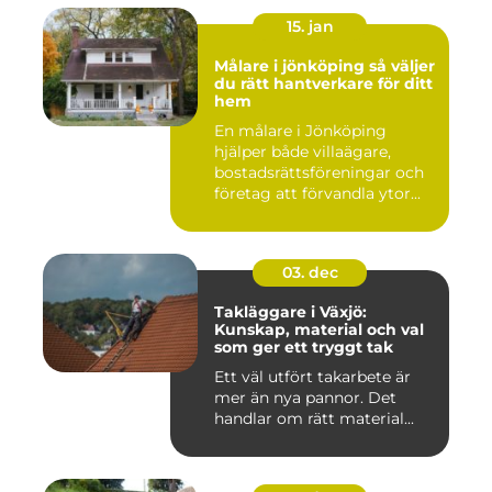
15. jan
Målare i jönköping så väljer
du rätt hantverkare för ditt
hem
En målare i Jönköping
hjälper både villaägare,
bostadsrättsföreningar och
företag att förvandla ytor...
03. dec
Takläggare i Växjö:
Kunskap, material och val
som ger ett tryggt tak
Ett väl utfört takarbete är
mer än nya pannor. Det
handlar om rätt material...