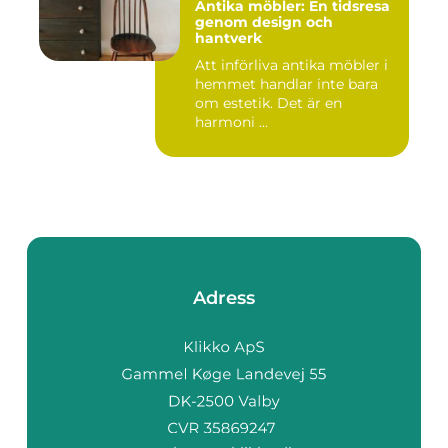
Antika möbler: En tidsresa
genom design och
hantverk
Att införliva antika möbler i
hemmet handlar inte bara
om estetik. Det är en
harmoni ...
Adress