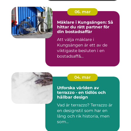
06. mar
Mäklare i Kungsängen: Så
hittar du rätt partner för
din bostadsaffär
Att välja mäklare i
Kungsängen är ett av de
viktigaste besluten i en
bostadsaff&...
04. mar
Utforska världen av
terrazzo - en tidlös och
hållbar design
Vad är terrazzo? Terrazzo är
en designstil som har en
lång och rik historia, men
som...