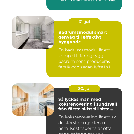
välkomnande känsla i husets
en...
31. jul
Badrumsmodul smart
genväg till effektivt
byggande
En badrumsmodul är ett
komplett, färdigbyggt
badrum som produceras i
fabrik och sedan lyfts in i
byg...
30. jul
Så lyckas man med
köksrenovering i sundsvall
från första skiss till sista
skruv
En köksrenovering är ett av
de största projekten i ett
hem. Kostnaderna är ofta