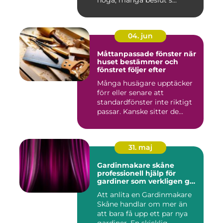
höga, många beslut s...
04. jun
Måttanpassade fönster när
huset bestämmer och
fönstret följer efter
Många husägare upptäcker
förr eller senare att
standardfönster inte riktigt
passar. Kanske sitter de...
31. maj
Gardinmakare skåne
professionell hjälp för
gardiner som verkligen gör
skillnad
Att anlita en Gardinmakare
Skåne handlar om mer än
att bara få upp ett par nya