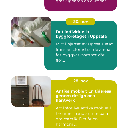
gräsklipparen en oumbär...
30. nov
Det individuella
byggföretaget i Uppsala
Mitt i hjärtat av Uppsala stad
finns en blomstrande arena
för byggverksamhet där
fler...
28. nov
Antika möbler: En tidsresa
genom design och
hantverk
Att införliva antika möbler i
hemmet handlar inte bara
om estetik. Det är en
harmoni ...