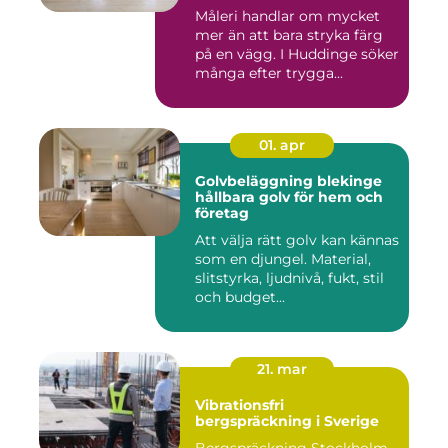
Måleri handlar om mycket
mer än att bara stryka färg
på en vägg. I Huddinge söker
många efter trygga...
01. apr
Golvbeläggning blekinge
hållbara golv för hem och
företag
Att välja rätt golv kan kännas
som en djungel. Material,
slitstyrka, ljudnivå, fukt, stil
och budget...
21. mar
Vibrationsfri
bergspräckning i Sverige