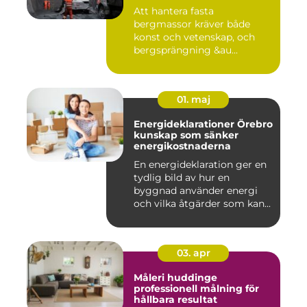
Att hantera fasta
bergmassor kräver både
konst och vetenskap, och
bergsprängning &au...
01. maj
Energideklarationer Örebro
kunskap som sänker
energikostnaderna
En energideklaration ger en
tydlig bild av hur en
byggnad använder energi
och vilka åtgärder som kan...
03. apr
Måleri huddinge
professionell målning för
hållbara resultat