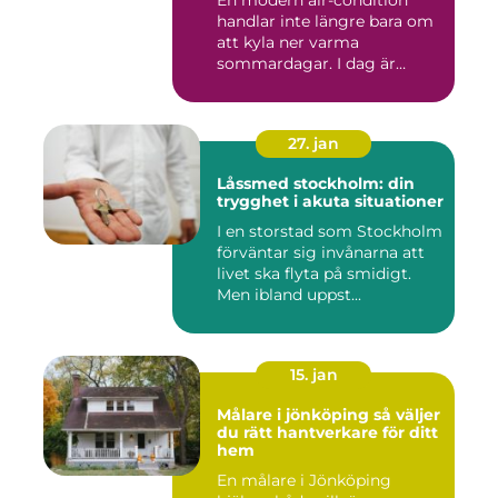
En modern air-condition
handlar inte längre bara om
att kyla ner varma
sommardagar. I dag är
många l...
27. jan
Låssmed stockholm: din
trygghet i akuta situationer
I en storstad som Stockholm
förväntar sig invånarna att
livet ska flyta på smidigt.
Men ibland uppst...
15. jan
Målare i jönköping så väljer
du rätt hantverkare för ditt
hem
En målare i Jönköping