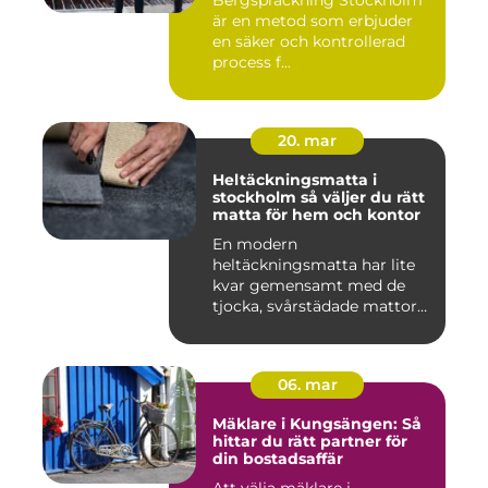
Bergspräckning Stockholm
är en metod som erbjuder
en säker och kontrollerad
process f...
20. mar
Heltäckningsmatta i
stockholm så väljer du rätt
matta för hem och kontor
En modern
heltäckningsmatta har lite
kvar gemensamt med de
tjocka, svårstädade mattor
många minns fr...
06. mar
Mäklare i Kungsängen: Så
hittar du rätt partner för
din bostadsaffär