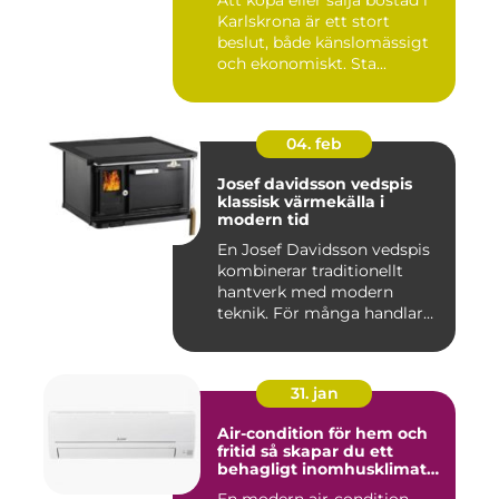
Att köpa eller sälja bostad i
Karlskrona är ett stort
beslut, både känslomässigt
och ekonomiskt. Sta...
04. feb
Josef davidsson vedspis
klassisk värmekälla i
modern tid
En Josef Davidsson vedspis
kombinerar traditionellt
hantverk med modern
teknik. För många handlar
va...
31. jan
Air-condition för hem och
fritid så skapar du ett
behagligt inomhusklimat
året runt