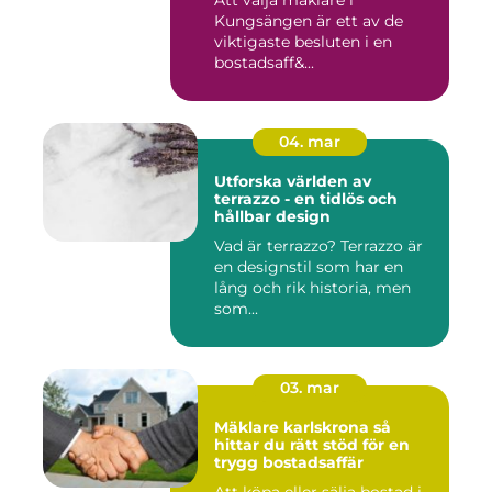
Att välja mäklare i
Kungsängen är ett av de
viktigaste besluten i en
bostadsaff&...
04. mar
Utforska världen av
terrazzo - en tidlös och
hållbar design
Vad är terrazzo? Terrazzo är
en designstil som har en
lång och rik historia, men
som...
03. mar
Mäklare karlskrona så
hittar du rätt stöd för en
trygg bostadsaffär