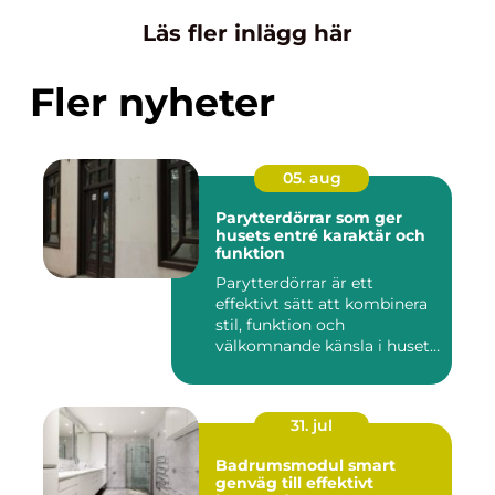
Läs fler inlägg här
Fler nyheter
05. aug
Parytterdörrar som ger
husets entré karaktär och
funktion
Parytterdörrar är ett
effektivt sätt att kombinera
stil, funktion och
välkomnande känsla i husets
en...
31. jul
Badrumsmodul smart
genväg till effektivt