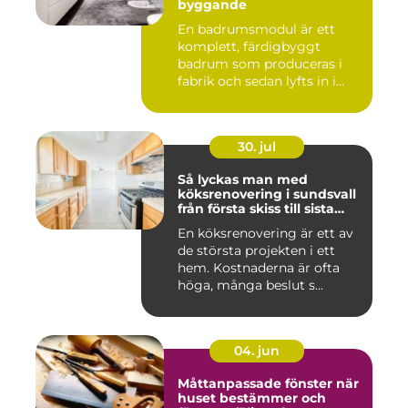
byggande
En badrumsmodul är ett
komplett, färdigbyggt
badrum som produceras i
fabrik och sedan lyfts in i
byg...
30. jul
Så lyckas man med
köksrenovering i sundsvall
från första skiss till sista
skruv
En köksrenovering är ett av
de största projekten i ett
hem. Kostnaderna är ofta
höga, många beslut s...
04. jun
Måttanpassade fönster när
huset bestämmer och