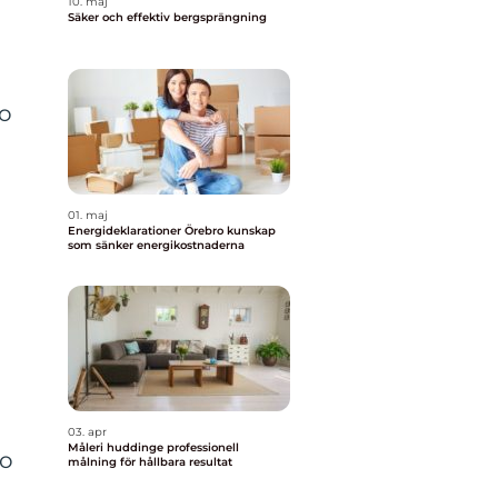
10. maj
Säker och effektiv bergsprängning
zo
01. maj
Energideklarationer Örebro kunskap
som sänker energikostnaderna
03. apr
Måleri huddinge professionell
zo
målning för hållbara resultat