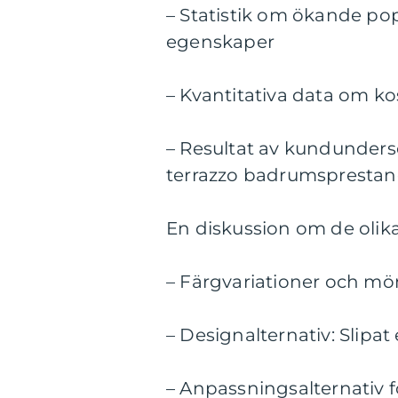
– Statistik om ökande po
egenskaper
– Kvantitativa data om k
– Resultat av kundundersö
terrazzo badrumspresta
En diskussion om de olik
– Färgvariationer och mön
– Designalternativ: Slipat 
– Anpassningsalternativ 