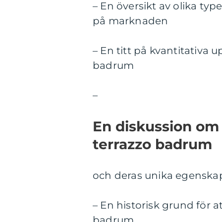
– En översikt av olika ty
på marknaden
– En titt på kvantitativa 
badrum
–
En diskussion om 
terrazzo badrum
och deras unika egenska
– En historisk grund för a
badrum