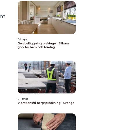
om
01. apr
Golvbeläggning blekinge hållbara
golv för hem och företag
21. mar
Vibrationsfri bergspräckning i Sverige