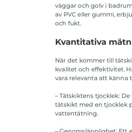
väggar och golv i badrum
av PVC eller gummi, erbju
och fukt.
Kvantitativa mät
När det kommer till tätski
kvalitet och effektivitet.
vara relevanta att känna ti
– Tätskiktens tjocklek: D
tätskikt med en tjocklek p
vattentätning.
– Genomsläpplighet: Ett ef