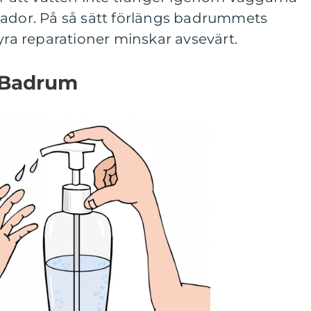
kador. På så sätt förlängs badrummets
dyra reparationer minskar avsevärt.
t Badrum