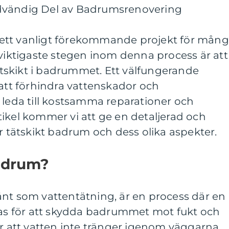
dvändig Del av Badrumsrenovering
ett vanligt förekommande projekt för mån
 viktigaste stegen inom denna process är att
tätskikt i badrummet. Ett välfungerande
 att förhindra vattenskador och
 leda till kostsamma reparationer och
ikel kommer vi att ge en detaljerad och
er tätskikt badrum och dess olika aspekter.
Badrum?
änt som vattentätning, är en process där en
eras för att skydda badrummet mot fukt och
er att vatten inte tränger igenom väggarna