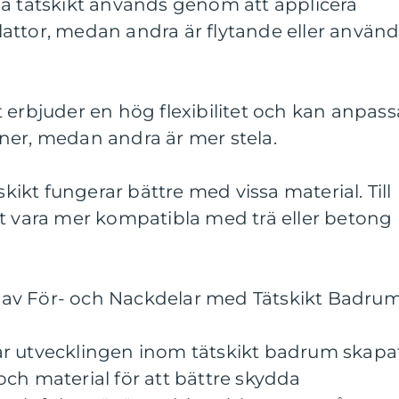
sa tätskikt används genom att applicera
attor, medan andra är flytande eller använ
ikt erbjuder en hög flexibilitet och kan anpass
tioner, medan andra är mer stela.
skikt fungerar bättre med vissa material. Till
kt vara mer kompatibla med trä eller betong
av För- och Nackdelar med Tätskikt Badru
r utvecklingen inom tätskikt badrum skapa
ch material för att bättre skydda