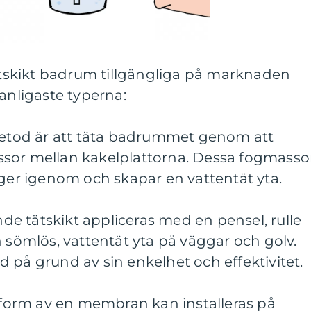
tätskikt badrum tillgängliga på marknaden
vanligaste typerna:
 metod är att täta badrummet genom att
sor mellan kakelplattorna. Dessa fogmasso
nger igenom och skapar en vattentät yta.
ande tätskikt appliceras med en pensel, rulle
n sömlös, vattentät yta på väggar och golv.
 på grund av sin enkelhet och effektivitet.
i form av en membran kan installeras på