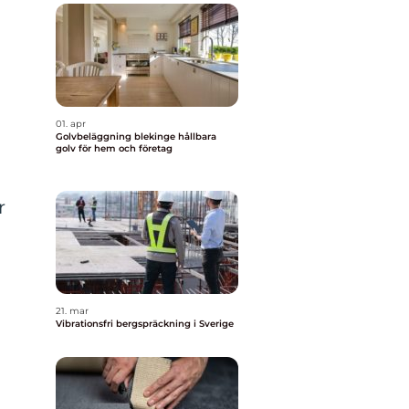
01. apr
Golvbeläggning blekinge hållbara
golv för hem och företag
r
21. mar
Vibrationsfri bergspräckning i Sverige