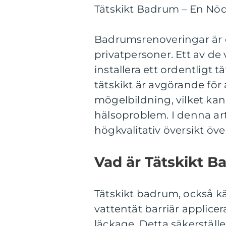
Tätskikt Badrum – En Nö
Badrumsrenoveringar är 
privatpersoner. Ett av de
installera ett ordentligt 
tätskikt är avgörande för
mögelbildning, vilket kan
hälsoproblem. I denna art
högkvalitativ översikt öv
Vad är Tätskikt 
Tätskikt badrum, också k
vattentät barriär applic
läckage. Detta säkerställ