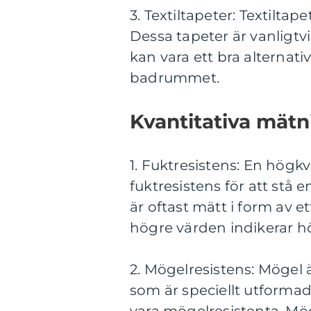
3. Textiltapeter: Textilta
Dessa tapeter är vanligtv
kan vara ett bra alternati
badrummet.
Kvantitativa mät
1. Fuktresistens: En högk
fuktresistens för att st
är oftast mätt i form av 
högre värden indikerar h
2. Mögelresistens: Mögel 
som är speciellt utformad