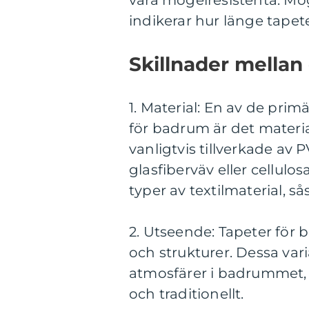
vara mögelresistenta. M
indikerar hur länge tape
Skillnader mellan
1. Material: En av de prim
för badrum är det materia
vanligtvis tillverkade av 
glasfiberväv eller cellulos
typer av textilmaterial, s
2. Utseende: Tapeter för 
och strukturer. Dessa vari
atmosfärer i badrummet, f
och traditionellt.