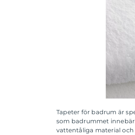
Tapeter för badrum är spec
som badrummet innebär. D
vattentåliga material oc