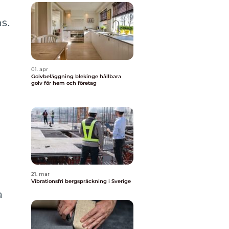
s.
01. apr
Golvbeläggning blekinge hållbara
golv för hem och företag
,
21. mar
Vibrationsfri bergspräckning i Sverige
a