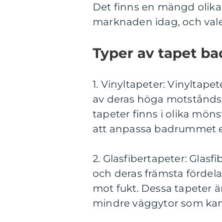
Det finns en mängd olika 
marknaden idag, och vale
Typer av tapet b
1. Vinyltapeter: Vinyltap
av deras höga motståndsk
tapeter finns i olika möns
att anpassa badrummet ef
2. Glasfibertapeter: Glasf
och deras främsta fördela
mot fukt. Dessa tapeter är 
mindre väggytor som kan 