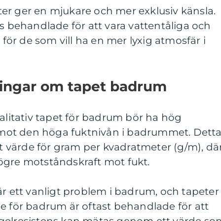
peter ger en mjukare och mer exklusiv känsla.
is behandlade för att vara vattentåliga och
v för de som vill ha en mer lyxig atmosfär i
ningar om tapet badrum
valitativ tapet för badrum bör ha hög
å emot den höga fuktnivån i badrummet. Dett
ett värde för gram per kvadratmeter (g/m), dä
ögre motståndskraft mot fukt.
är ett vanligt problem i badrum, och tapeter
e för badrum är oftast behandlade för att