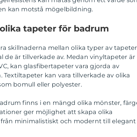
ögelresistens kan mätas genom ett värde so
ten kan motstå mögelbildning.
 olika tapeter för badrum
ära skillnaderna mellan olika typer av tapete
l de är tillverkade av. Medan vinyltapeter är
PVC, kan glasfibertapeter vara gjorda av
a. Textiltapeter kan vara tillverkade av olika
åsom bomull eller polyester.
badrum finns i en mängd olika mönster, färg
ationer ger möjlighet att skapa olika
rån minimalistiskt och modernt till elegant