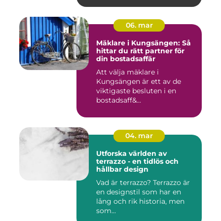
06. mar
Mäklare i Kungsängen: Så
hittar du rätt partner för
din bostadsaffär
Att välja mäklare i
Kungsängen är ett av de
viktigaste besluten i en
bostadsaff&...
04. mar
Utforska världen av
terrazzo - en tidlös och
hållbar design
Vad är terrazzo? Terrazzo är
en designstil som har en
lång och rik historia, men
som...