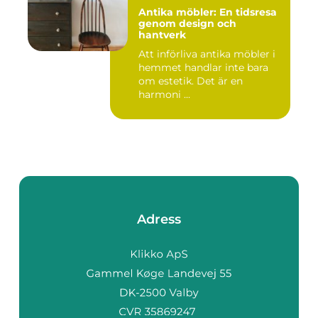
Antika möbler: En tidsresa
genom design och
hantverk
Att införliva antika möbler i
hemmet handlar inte bara
om estetik. Det är en
harmoni ...
Adress