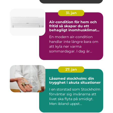
31. jan
Air-condition för hem och
fritid så skapar du ett
behagligt inomhusklimat
året runt
En modern air-condition
handlar inte längre bara om
att kyla ner varma
sommardagar. I dag är
många l...
27. jan
Låssmed stockholm: din
trygghet i akuta situationer
I en storstad som Stockholm
förväntar sig invånarna att
livet ska flyta på smidigt.
Men ibland uppst...