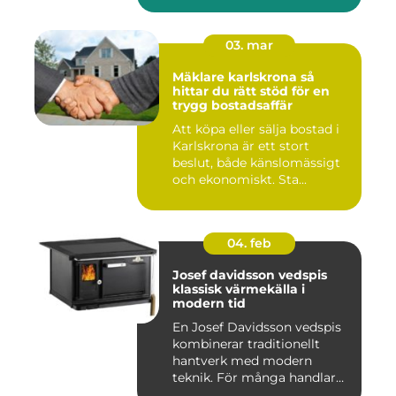
03. mar
Mäklare karlskrona så
hittar du rätt stöd för en
trygg bostadsaffär
Att köpa eller sälja bostad i
Karlskrona är ett stort
beslut, både känslomässigt
och ekonomiskt. Sta...
04. feb
Josef davidsson vedspis
klassisk värmekälla i
modern tid
En Josef Davidsson vedspis
kombinerar traditionellt
hantverk med modern
teknik. För många handlar
va...