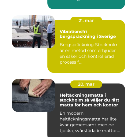
21. mar
Vibrationsfri
bergspräckning i Sverige
Bergspräckning Stockholm
är en metod som erbjuder
en säker och kontrollerad
process f...
20. mar
Heltäckningsmatta i
stockholm så väljer du rätt
matta för hem och kontor
En modern
heltäckningsmatta har lite
kvar gemensamt med de
tjocka, svårstädade mattor
många minns fr...