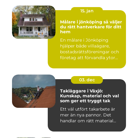
15. jan
Målare i jönköping så väljer
du rätt hantverkare för ditt
hem
En målare i Jönköping
hjälper både villaägare,
bostadsrättsföreningar och
företag att förvandla ytor...
03. dec
Takläggare i Växjö:
Kunskap, material och val
som ger ett tryggt tak
Ett väl utfört takarbete är
mer än nya pannor. Det
handlar om rätt material...