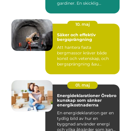
gardiner. En skicklig...
10. maj
Säker och effektiv
bergsprängning
Att hantera fasta
bergmassor kräver både
konst och vetenskap, och
bergsprängning &au...
01. maj
Energideklarationer Örebro
kunskap som sänker
energikostnaderna
En energideklaration ger en
tydlig bild av hur en
byggnad använder energi
och vilka åtgärder som kan...