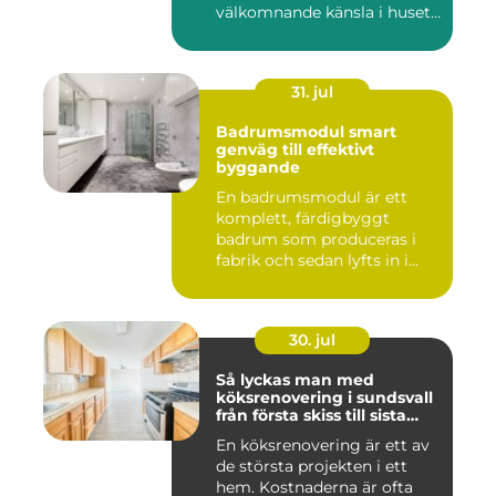
välkomnande känsla i husets
en...
31. jul
Badrumsmodul smart
genväg till effektivt
byggande
En badrumsmodul är ett
komplett, färdigbyggt
badrum som produceras i
fabrik och sedan lyfts in i
byg...
30. jul
Så lyckas man med
köksrenovering i sundsvall
från första skiss till sista
skruv
En köksrenovering är ett av
de största projekten i ett
hem. Kostnaderna är ofta