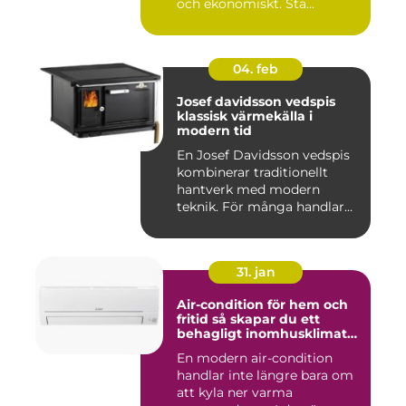
och ekonomiskt. Sta...
04. feb
Josef davidsson vedspis
klassisk värmekälla i
modern tid
En Josef Davidsson vedspis
kombinerar traditionellt
hantverk med modern
teknik. För många handlar
va...
31. jan
Air-condition för hem och
fritid så skapar du ett
behagligt inomhusklimat
året runt
En modern air-condition
handlar inte längre bara om
att kyla ner varma