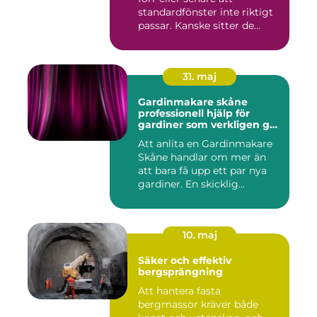
standardfönster inte riktigt
passar. Kanske sitter de...
31. maj
Gardinmakare skåne
professionell hjälp för
gardiner som verkligen gör
skillnad
Att anlita en Gardinmakare
Skåne handlar om mer än
att bara få upp ett par nya
gardiner. En skicklig...
10. maj
Säker och effektiv
bergsprängning
Att hantera fasta
bergmassor kräver både