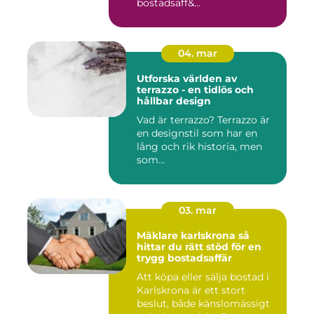
bostadsaff&...
04. mar
Utforska världen av
terrazzo - en tidlös och
hållbar design
Vad är terrazzo? Terrazzo är
en designstil som har en
lång och rik historia, men
som...
03. mar
Mäklare karlskrona så
hittar du rätt stöd för en
trygg bostadsaffär
Att köpa eller sälja bostad i
Karlskrona är ett stort
beslut, både känslomässigt