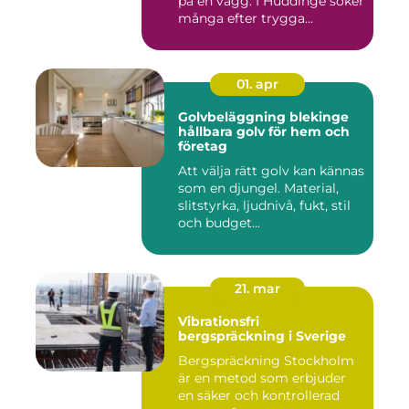
på en vägg. I Huddinge söker
många efter trygga...
01. apr
Golvbeläggning blekinge
hållbara golv för hem och
företag
Att välja rätt golv kan kännas
som en djungel. Material,
slitstyrka, ljudnivå, fukt, stil
och budget...
21. mar
Vibrationsfri
bergspräckning i Sverige
Bergspräckning Stockholm
är en metod som erbjuder
en säker och kontrollerad