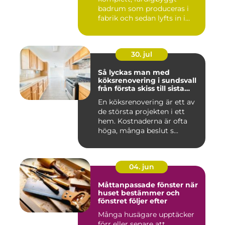
badrum som produceras i
fabrik och sedan lyfts in i
byg...
30. jul
Så lyckas man med
köksrenovering i sundsvall
från första skiss till sista
skruv
En köksrenovering är ett av
de största projekten i ett
hem. Kostnaderna är ofta
höga, många beslut s...
04. jun
Måttanpassade fönster när
huset bestämmer och
fönstret följer efter
Många husägare upptäcker
förr eller senare att