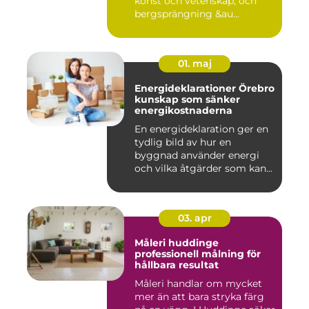
konst och vetenskap, och
bergsprängning &au...
01. maj
Energideklarationer Örebro
kunskap som sänker
energikostnaderna
En energideklaration ger en
tydlig bild av hur en
byggnad använder energi
och vilka åtgärder som kan...
03. apr
Måleri huddinge
professionell målning för
hållbara resultat
Måleri handlar om mycket
mer än att bara stryka färg