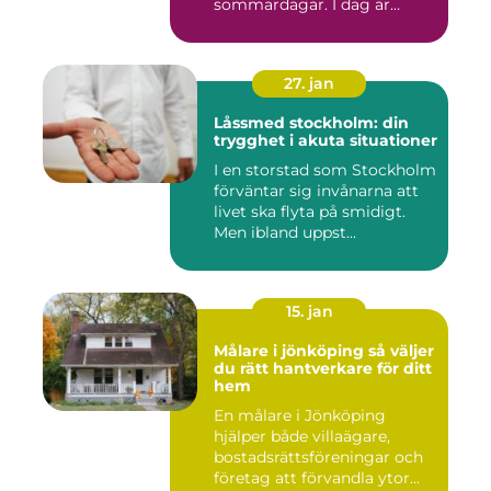
sommardagar. I dag är
många l...
27. jan
Låssmed stockholm: din
trygghet i akuta situationer
I en storstad som Stockholm
förväntar sig invånarna att
livet ska flyta på smidigt.
Men ibland uppst...
15. jan
Målare i jönköping så väljer
du rätt hantverkare för ditt
hem
En målare i Jönköping
hjälper både villaägare,
bostadsrättsföreningar och
företag att förvandla ytor...