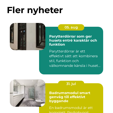
Fler nyheter
05. aug
Parytterdörrar som ger
husets entré karaktär och
funktion
Parytterdörrar är ett
effektivt sätt att kombinera
stil, funktion och
välkomnande känsla i husets
en...
31. jul
Badrumsmodul smart
genväg till effektivt
byggande
En badrumsmodul är ett
komplett, färdigbyggt