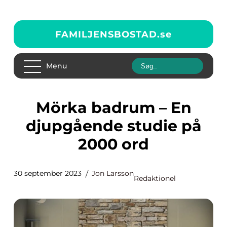
FAMILJENSBOSTAD.
se
Menu
Mörka badrum – En
djupgående studie på
2000 ord
30 september 2023
Jon Larsson
Redaktionel