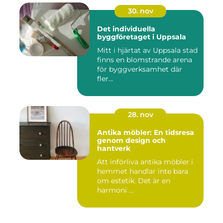
30. nov
Det individuella
byggföretaget i Uppsala
Mitt i hjärtat av Uppsala stad
finns en blomstrande arena
för byggverksamhet där
fler...
28. nov
Antika möbler: En tidsresa
genom design och
hantverk
Att införliva antika möbler i
hemmet handlar inte bara
om estetik. Det är en
harmoni ...