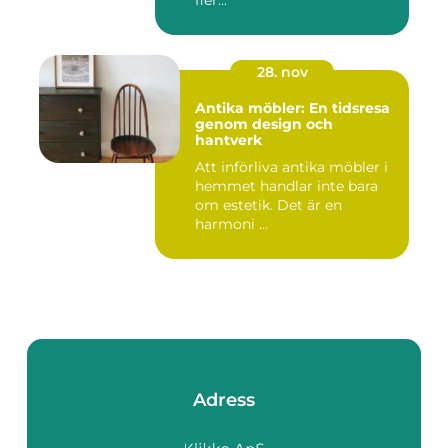
fler...
28. nov
Antika möbler: En tidsresa
genom design och
hantverk
Att införliva antika möbler i
hemmet handlar inte bara
om estetik. Det är en
harmoni ...
Adress