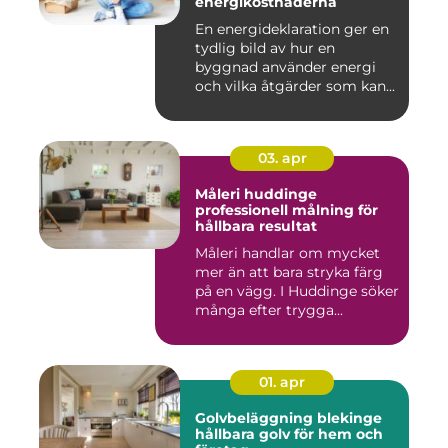
energikostnaderna
En energideklaration ger en
tydlig bild av hur en
byggnad använder energi
och vilka åtgärder som kan...
03. apr
Måleri huddinge
professionell målning för
hållbara resultat
Måleri handlar om mycket
mer än att bara stryka färg
på en vägg. I Huddinge söker
många efter trygga...
01. apr
Golvbeläggning blekinge
hållbara golv för hem och