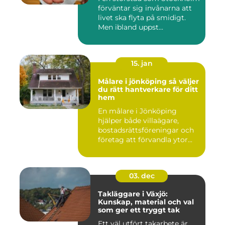
förväntar sig invånarna att
livet ska flyta på smidigt.
Men ibland uppst...
15. jan
Målare i jönköping så väljer
du rätt hantverkare för ditt
hem
En målare i Jönköping
hjälper både villaägare,
bostadsrättsföreningar och
företag att förvandla ytor...
03. dec
Takläggare i Växjö:
Kunskap, material och val
som ger ett tryggt tak
Ett väl utfört takarbete är