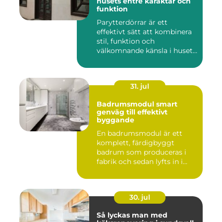
husets entré karaktär och
funktion
Parytterdörrar är ett
effektivt sätt att kombinera
stil, funktion och
välkomnande känsla i husets
en...
31. jul
Badrumsmodul smart
genväg till effektivt
byggande
En badrumsmodul är ett
komplett, färdigbyggt
badrum som produceras i
fabrik och sedan lyfts in i
byg...
30. jul
Så lyckas man med