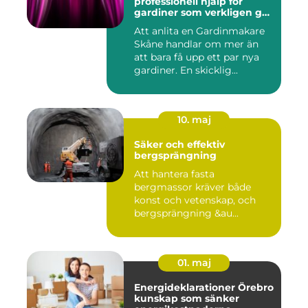
professionell hjälp för
gardiner som verkligen gör
skillnad
Att anlita en Gardinmakare
Skåne handlar om mer än
att bara få upp ett par nya
gardiner. En skicklig...
10. maj
Säker och effektiv
bergsprängning
Att hantera fasta
bergmassor kräver både
konst och vetenskap, och
bergsprängning &au...
01. maj
Energideklarationer Örebro
kunskap som sänker