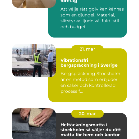
företag
Att välja rätt golv kan kännas
som en djungel. Material,
slitstyrka, ljudnivå, fukt, stil
och budget...
21. mar
Vibrationsfri
bergspräckning i Sverige
Bergspräckning Stockholm
är en metod som erbjuder
en säker och kontrollerad
process f...
20. mar
Heltäckningsmatta i
stockholm så väljer du rätt
matta för hem och kontor