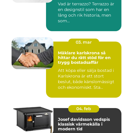
Vad är terrazzo? Terrazzo är
en designstil som har en
lång och rik historia, men
som...
03. mar
Mäklare karlskrona så
hittar du rätt stöd för en
trygg bostadsaffär
Att köpa eller sälja bostad i
Karlskrona är ett stort
beslut, både känslomässigt
och ekonomiskt. Sta...
04. feb
Josef davidsson vedspis
klassisk värmekälla i
modern tid