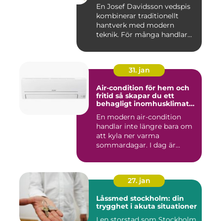
En Josef Davidsson vedspis
kombinerar traditionellt
hantverk med modern
teknik. För många handlar
va...
31. jan
Air-condition för hem och
fritid så skapar du ett
behagligt inomhusklimat
året runt
En modern air-condition
handlar inte längre bara om
att kyla ner varma
sommardagar. I dag är
många l...
27. jan
Låssmed stockholm: din
trygghet i akuta situationer
I en storstad som Stockholm