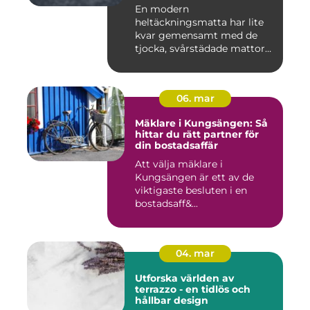
En modern
heltäckningsmatta har lite
kvar gemensamt med de
tjocka, svårstädade mattor
många minns fr...
06. mar
Mäklare i Kungsängen: Så
hittar du rätt partner för
din bostadsaffär
Att välja mäklare i
Kungsängen är ett av de
viktigaste besluten i en
bostadsaff&...
04. mar
Utforska världen av
terrazzo - en tidlös och
hållbar design