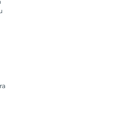
n
u
ra