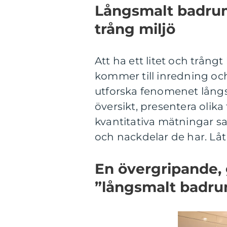
Långsmalt badru
trång miljö
Att ha ett litet och trån
kommer till inredning och
utforska fenomenet lång
översikt, presentera olik
kvantitativa mätningar sam
och nackdelar de har. Låt 
En övergripande, 
”långsmalt badr