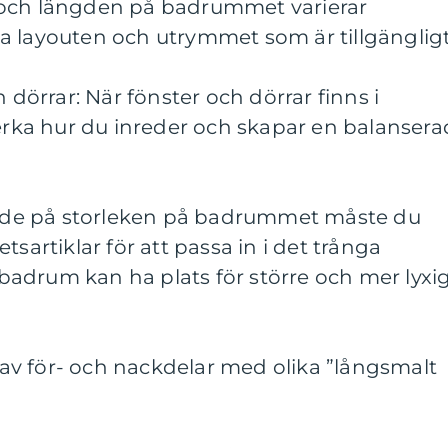
 och längden på badrummet varierar
a layouten och utrymmet som är tillgängligt
h dörrar: När fönster och dörrar finns i
ka hur du inreder och skapar en balansera
oende på storleken på badrummet måste du
tsartiklar för att passa in i det trånga
adrum kan ha plats för större och mer lyxi
v för- och nackdelar med olika ”långsmalt