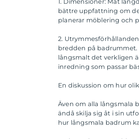
1. Dimensioner: Mät läng
bättre uppfattning om de
planerar möblering och pl
2. Utrymmesförhållanden
bredden på badrummet. D
långsmalt det verkligen ä
inredning som passar bäs
En diskussion om hur olik
Även om alla långsmala b
ändå skilja sig åt i sin u
hur långsmala badrum kan 