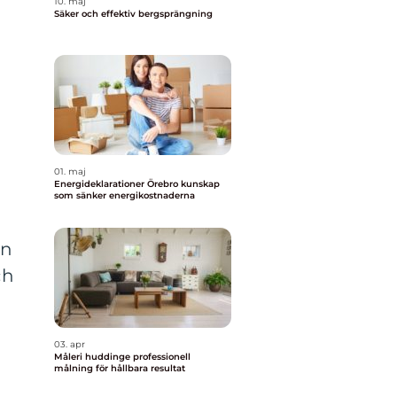
10. maj
Säker och effektiv bergsprängning
01. maj
Energideklarationer Örebro kunskap
som sänker energikostnaderna
en
ch
03. apr
a
Måleri huddinge professionell
målning för hållbara resultat