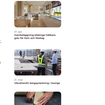
01. apr
Golvbeläggning blekinge hållbara
golv för hem och företag
.
m
21. mar
Vibrationsfri bergspräckning i Sverige