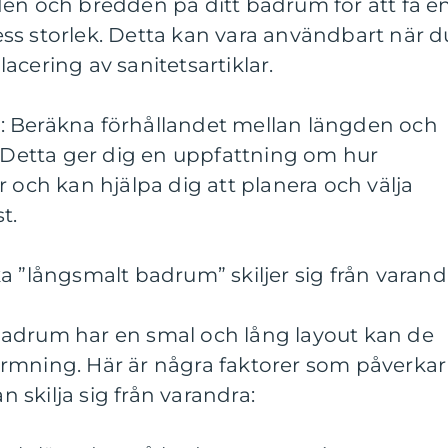
den och bredden på ditt badrum för att få e
ss storlek. Detta kan vara användbart när d
acering av sanitetsartiklar.
: Beräkna förhållandet mellan längden och
etta ger dig en uppfattning om hur
r och kan hjälpa dig att planera och välja
t.
a ”långsmalt badrum” skiljer sig från varand
adrum har en smal och lång layout kan de
tformning. Här är några faktorer som påverkar
skilja sig från varandra: