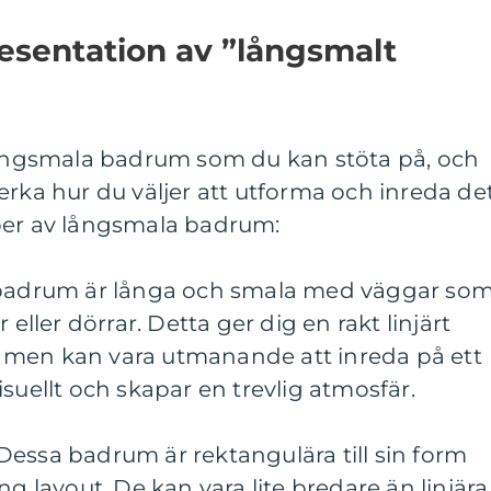
esentation av ”långsmalt
 långsmala badrum som du kan stöta på, och
erka hur du väljer att utforma och inreda det
per av långsmala badrum:
a badrum är långa och smala med väggar so
 eller dörrar. Detta ger dig en rakt linjärt
 men kan vara utmanande att inreda på ett
suellt och skapar en trevlig atmosfär.
essa badrum är rektangulära till sin form
ng layout. De kan vara lite bredare än linjära