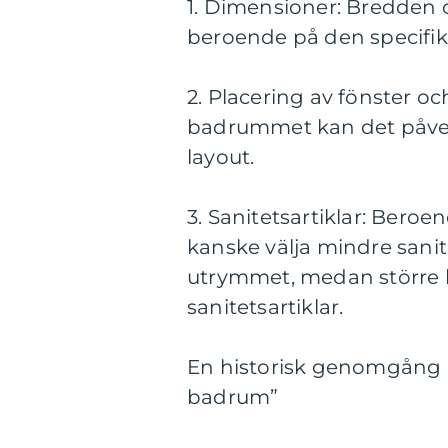
1. Dimensioner: Bredden
beroende på den specifik
2. Placering av fönster oc
badrummet kan det påver
layout.
3. Sanitetsartiklar: Ber
kanske välja mindre sanite
utrymmet, medan större b
sanitetsartiklar.
En historisk genomgång a
badrum”