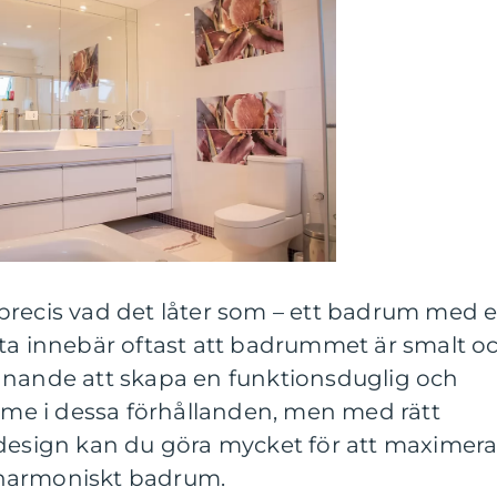
precis vad det låter som – ett badrum med 
tta innebär oftast att badrummet är smalt o
anande att skapa en funktionsduglig och
ymme i dessa förhållanden, men med rätt
 design kan du göra mycket för att maximer
harmoniskt badrum.