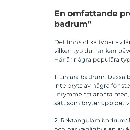
En omfattande pr
badrum”
Det finns olika typer av
vilken typ du har kan påv
Här är några populära ty
1. Linjära badrum: Dess
inte bryts av några fönster
utrymme att arbeta med,
sätt som bryter upp det vi
2. Rektangulära badrum: D
och har vanligtvis en avlå