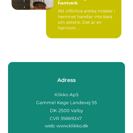
hantverk
Att införliva antika möbler i
hemmet handlar inte bara
om estetik. Det är en
harmoni ...
Adress
web:
www.klikko.dk