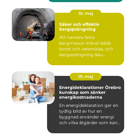
10. maj
Säker och effektiv
bergsprängning
Att hantera fasta
bergmassor kräver både
konst och vetenskap, och
bergsprängning &au...
01. maj
Energideklarationer Örebro
kunskap som sänker
energikostnaderna
En energideklaration ger en
tydlig bild av hur en
byggnad använder energi
och vilka åtgärder som kan...