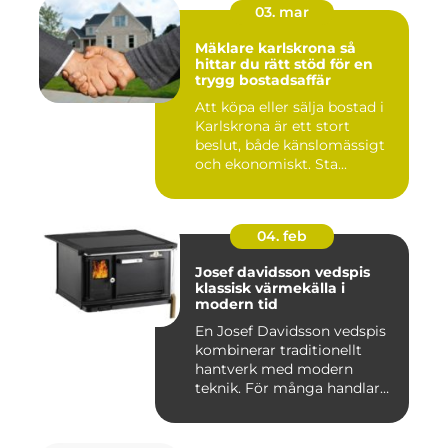
03. mar
Mäklare karlskrona så
hittar du rätt stöd för en
trygg bostadsaffär
Att köpa eller sälja bostad i
Karlskrona är ett stort
beslut, både känslomässigt
och ekonomiskt. Sta...
04. feb
Josef davidsson vedspis
klassisk värmekälla i
modern tid
En Josef Davidsson vedspis
kombinerar traditionellt
hantverk med modern
teknik. För många handlar
va...