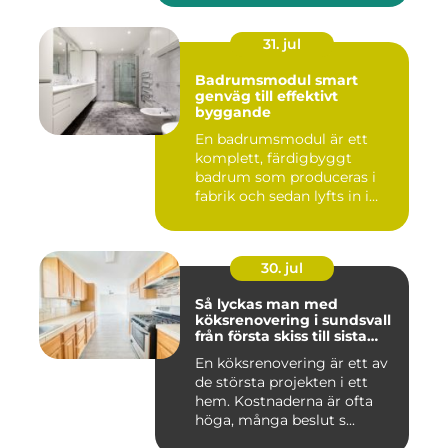
31. jul
Badrumsmodul smart
genväg till effektivt
byggande
En badrumsmodul är ett
komplett, färdigbyggt
badrum som produceras i
fabrik och sedan lyfts in i
byg...
30. jul
Så lyckas man med
köksrenovering i sundsvall
från första skiss till sista
skruv
En köksrenovering är ett av
de största projekten i ett
hem. Kostnaderna är ofta
höga, många beslut s...