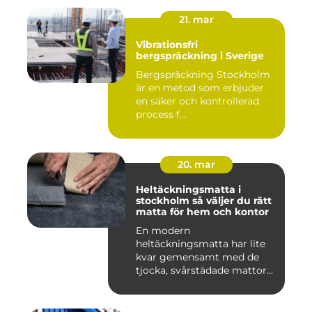
21. mar
Vibrationsfri
bergspräckning i Sverige
Bergspräckning Stockholm
är en metod som erbjuder
en säker och kontrollerad
process f...
20. mar
Heltäckningsmatta i
stockholm så väljer du rätt
matta för hem och kontor
En modern
heltäckningsmatta har lite
kvar gemensamt med de
tjocka, svårstädade mattor
många minns fr...