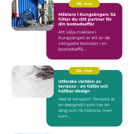
06. mar
Mäklare i Kungsängen: Så
hittar du rätt partner för
din bostadsaffär
Att välja mäklare i
Kungsängen är ett av de
viktigaste besluten i en
bostadsaff&...
04. mar
Utforska världen av
terrazzo - en tidlös och
hållbar design
Vad är terrazzo? Terrazzo är
en designstil som har en
lång och rik historia, men
som...