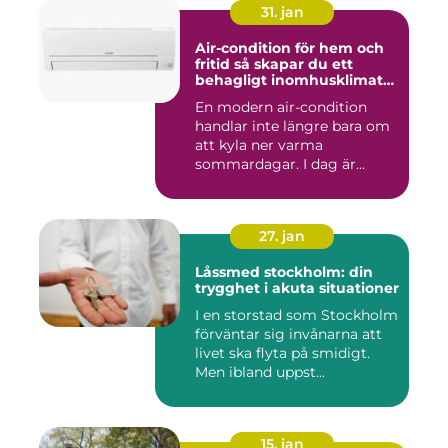
31. jan
Air-condition för hem och
fritid så skapar du ett
behagligt inomhusklimat
året runt
En modern air-condition
handlar inte längre bara om
att kyla ner varma
sommardagar. I dag är
många l...
27. jan
Låssmed stockholm: din
trygghet i akuta situationer
I en storstad som Stockholm
förväntar sig invånarna att
livet ska flyta på smidigt.
Men ibland uppst...
15. jan