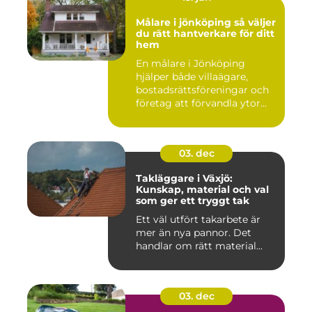
Målare i jönköping så väljer
du rätt hantverkare för ditt
hem
En målare i Jönköping
hjälper både villaägare,
bostadsrättsföreningar och
företag att förvandla ytor...
03. dec
Takläggare i Växjö:
Kunskap, material och val
som ger ett tryggt tak
Ett väl utfört takarbete är
mer än nya pannor. Det
handlar om rätt material...
03. dec