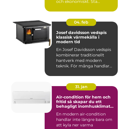
och ekonomiskt. Sta...
04. feb
Josef davidsson vedspis
klassisk värmekälla i
modern tid
En Josef Davidsson vedspis
kombinerar traditionellt
hantverk med modern
teknik. För många handlar
va...
31. jan
Air-condition för hem och
fritid så skapar du ett
behagligt inomhusklimat
året runt
En modern air-condition
handlar inte längre bara om
att kyla ner varma