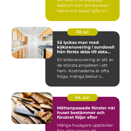
badrum som produceras i
fabrik och sedan lyfts in i
byg...
30. jul
Så lyckas man med
köksrenovering i sundsvall
från första skiss till sista
skruv
En köksrenovering är ett av
de största projekten i ett
hem. Kostnaderna är ofta
höga, många beslut s...
04. jun
Måttanpassade fönster när
huset bestämmer och
fönstret följer efter
Många husägare upptäcker
förr eller senare att