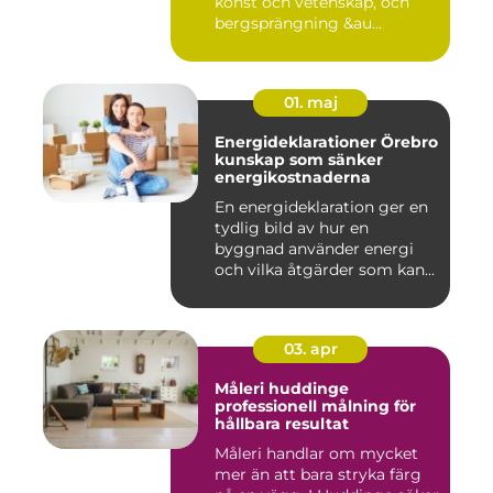
konst och vetenskap, och
bergsprängning &au...
01. maj
Energideklarationer Örebro
kunskap som sänker
energikostnaderna
En energideklaration ger en
tydlig bild av hur en
byggnad använder energi
och vilka åtgärder som kan...
03. apr
Måleri huddinge
professionell målning för
hållbara resultat
Måleri handlar om mycket
mer än att bara stryka färg