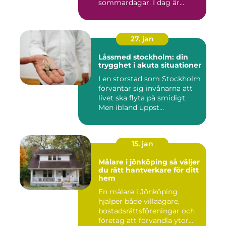
sommardagar. I dag är
många l...
27. jan
Låssmed stockholm: din
trygghet i akuta situationer
I en storstad som Stockholm
förväntar sig invånarna att
livet ska flyta på smidigt.
Men ibland uppst...
15. jan
Målare i jönköping så väljer
du rätt hantverkare för ditt
hem
En målare i Jönköping
hjälper både villaägare,
bostadsrättsföreningar och
företag att förvandla ytor...