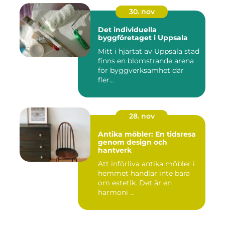
30. nov
Det individuella
byggföretaget i Uppsala
Mitt i hjärtat av Uppsala stad
finns en blomstrande arena
för byggverksamhet där
fler...
28. nov
Antika möbler: En tidsresa
genom design och
hantverk
Att införliva antika möbler i
hemmet handlar inte bara
om estetik. Det är en
harmoni ...