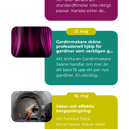
standardfönster inte riktigt
passar. Kanske sitter de...
31. maj
Gardinmakare skåne
professionell hjälp för
gardiner som verkligen gör
skillnad
Att anlita en Gardinmakare
Skåne handlar om mer än
att bara få upp ett par nya
gardiner. En skicklig...
10. maj
Säker och effektiv
bergsprängning
Att hantera fasta
bergmassor kräver både