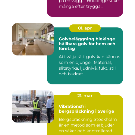
på en vägg. I Huddinge söker
många efter trygga...
01. apr
Golvbeläggning blekinge
hållbara golv för hem och
företag
Att välja rätt golv kan kännas
som en djungel. Material,
slitstyrka, ljudnivå, fukt, stil
och budget...
21. mar
Vibrationsfri
bergspräckning i Sverige
Bergspräckning Stockholm
är en metod som erbjuder
en säker och kontrollerad