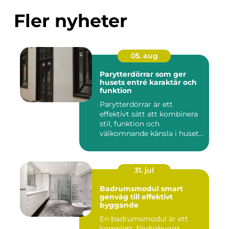
Fler nyheter
05. aug
Parytterdörrar som ger
husets entré karaktär och
funktion
Parytterdörrar är ett
effektivt sätt att kombinera
stil, funktion och
välkomnande känsla i husets
en...
31. jul
Badrumsmodul smart
genväg till effektivt
byggande
En badrumsmodul är ett
komplett, färdigbyggt