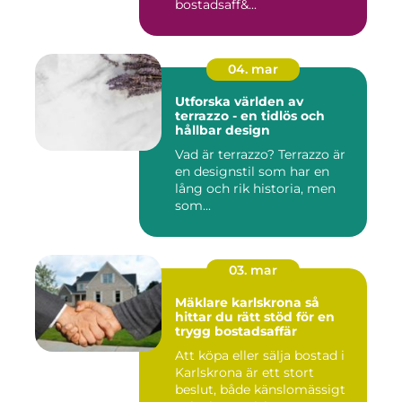
bostadsaff&...
04. mar
Utforska världen av
terrazzo - en tidlös och
hållbar design
Vad är terrazzo? Terrazzo är
en designstil som har en
lång och rik historia, men
som...
03. mar
Mäklare karlskrona så
hittar du rätt stöd för en
trygg bostadsaffär
Att köpa eller sälja bostad i
Karlskrona är ett stort
beslut, både känslomässigt