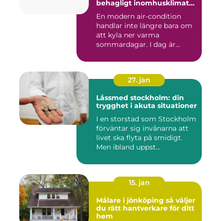
behagligt inomhusklimat
året runt
En modern air-condition
handlar inte längre bara om
att kyla ner varma
sommardagar. I dag är
många l...
27. jan
Låssmed stockholm: din
trygghet i akuta situationer
I en storstad som Stockholm
förväntar sig invånarna att
livet ska flyta på smidigt.
Men ibland uppst...
15. jan
Målare i jönköping så väljer
du rätt hantverkare för ditt
hem