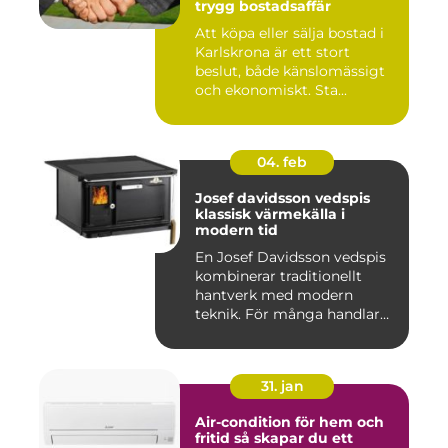
trygg bostadsaffär
Att köpa eller sälja bostad i
Karlskrona är ett stort
beslut, både känslomässigt
och ekonomiskt. Sta...
04. feb
Josef davidsson vedspis
klassisk värmekälla i
modern tid
En Josef Davidsson vedspis
kombinerar traditionellt
hantverk med modern
teknik. För många handlar
va...
31. jan
Air-condition för hem och
fritid så skapar du ett