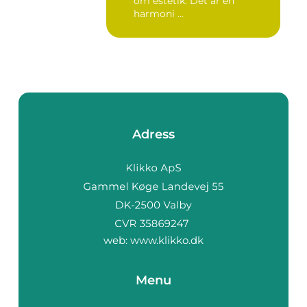
om estetik. Det är en
harmoni ...
Adress
web:
www.klikko.dk
Menu