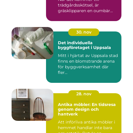
trädgårdsskötsel, är
gräsklipparen en oumbär...
30. nov
Det individuella
byggföretaget i Uppsala
Mitt i hjärtat av Uppsala stad
finns en blomstrande arena
för byggverksamhet där
fler...
28. nov
Antika möbler: En tidsresa
genom design och
hantverk
Att införliva antika möbler i
hemmet handlar inte bara