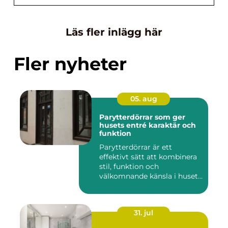
Läs fler inlägg här
Fler nyheter
05. aug
Parytterdörrar som ger
husets entré karaktär och
funktion
Parytterdörrar är ett
effektivt sätt att kombinera
stil, funktion och
välkomnande känsla i husets
en...
31. jul