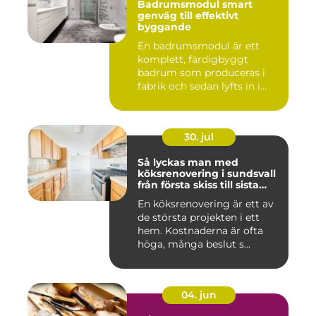
Badrumsmodul smart
genväg till effektivt
byggande
En badrumsmodul är ett
komplett, färdigbyggt
badrum som produceras i
fabrik och sedan lyfts in i
byg...
30. jul
Så lyckas man med
köksrenovering i sundsvall
från första skiss till sista
skruv
En köksrenovering är ett av
de största projekten i ett
hem. Kostnaderna är ofta
höga, många beslut s...
04. jun