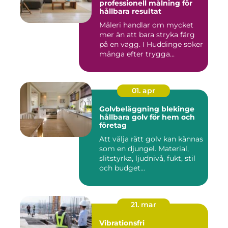
professionell målning för
hållbara resultat
Måleri handlar om mycket
mer än att bara stryka färg
på en vägg. I Huddinge söker
många efter trygga...
01. apr
Golvbeläggning blekinge
hållbara golv för hem och
företag
Att välja rätt golv kan kännas
som en djungel. Material,
slitstyrka, ljudnivå, fukt, stil
och budget...
21. mar
Vibrationsfri