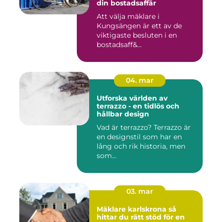
din bostadsaffär
Att välja mäklare i
Kungsängen är ett av de
viktigaste besluten i en
bostadsaff&...
04. mar
Utforska världen av
terrazzo - en tidlös och
hållbar design
Vad är terrazzo? Terrazzo är
en designstil som har en
lång och rik historia, men
som...
03. mar
Mäklare karlskrona så
hittar du rätt stöd för en