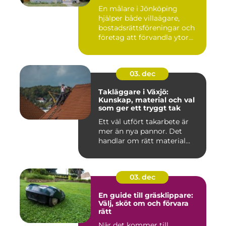
En målare i Jönköping
hjälper både villaägare,
bostadsrättsföreningar och
företag att förvandla ytor...
03. dec
Takläggare i Växjö:
Kunskap, material och val
som ger ett tryggt tak
Ett väl utfört takarbete är
mer än nya pannor. Det
handlar om rätt material...
03. dec
En guide till gräsklippare:
Välj, sköt om och förvara
rätt
När det kommer till