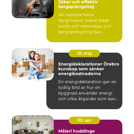
Säker och effektiv
bergsprängning
Att hantera fasta
bergmassor kräver både
konst och vetenskap, och
bergsprängning &au...
01. maj
Energideklarationer Örebro
kunskap som sänker
energikostnaderna
En energideklaration ger en
tydlig bild av hur en
byggnad använder energi
och vilka åtgärder som kan...
03. apr
Måleri huddinge