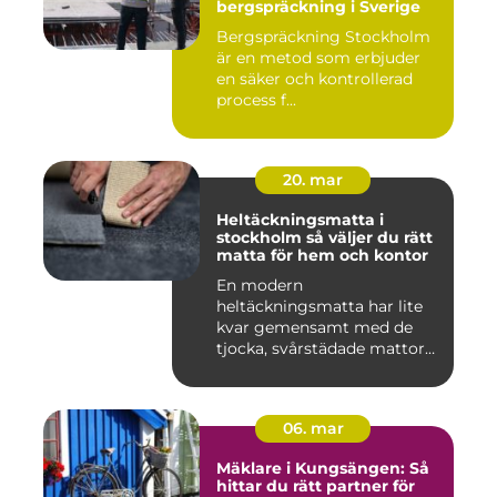
bergspräckning i Sverige
Bergspräckning Stockholm
är en metod som erbjuder
en säker och kontrollerad
process f...
20. mar
Heltäckningsmatta i
stockholm så väljer du rätt
matta för hem och kontor
En modern
heltäckningsmatta har lite
kvar gemensamt med de
tjocka, svårstädade mattor
många minns fr...
06. mar
Mäklare i Kungsängen: Så
hittar du rätt partner för