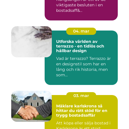
viktigaste besluten i en
bostadsaff&...
04. mar
Utforska världen av
terrazzo - en tidlös och
hållbar design
Vad är terrazzo? Terrazzo är
en designstil som har en
lång och rik historia, men
som...
03. mar
Mäklare karlskrona så
hittar du rätt stöd för en
trygg bostadsaffär
Att köpa eller sälja bostad i
Karlskrona är ett stort