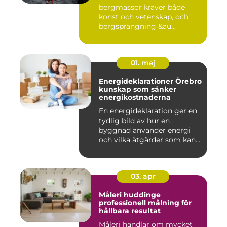
bergmassor kräver både
konst och vetenskap, och
bergsprängning &au...
01. maj
Energideklarationer Örebro
kunskap som sänker
energikostnaderna
En energideklaration ger en
tydlig bild av hur en
byggnad använder energi
och vilka åtgärder som kan...
03. apr
Måleri huddinge
professionell målning för
hållbara resultat
Måleri handlar om mycket