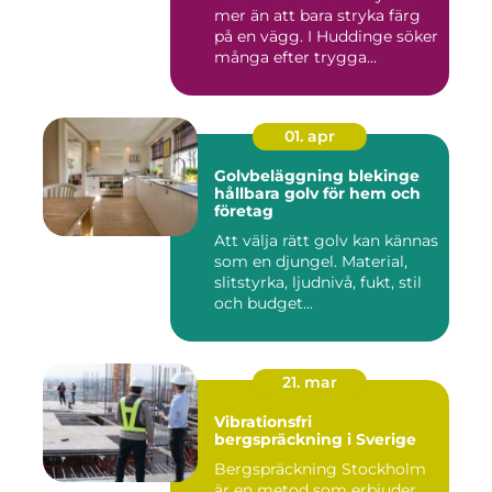
mer än att bara stryka färg
på en vägg. I Huddinge söker
många efter trygga...
01. apr
Golvbeläggning blekinge
hållbara golv för hem och
företag
Att välja rätt golv kan kännas
som en djungel. Material,
slitstyrka, ljudnivå, fukt, stil
och budget...
21. mar
Vibrationsfri
bergspräckning i Sverige
Bergspräckning Stockholm
är en metod som erbjuder