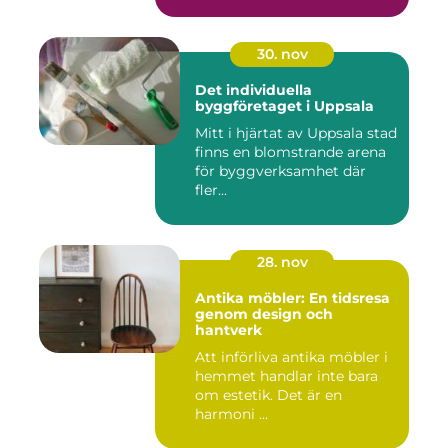
30. nov
Det individuella
byggföretaget i Uppsala
Mitt i hjärtat av Uppsala stad
finns en blomstrande arena
för byggverksamhet där
fler...
28. nov
Antika möbler: En tidsresa
genom design och
hantverk
Att införliva antika möbler i
hemmet handlar inte bara
om estetik. Det är en
harmoni ...