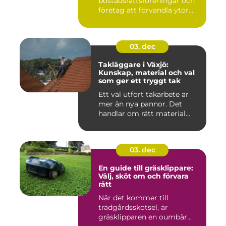
bostadsrättsföreningar och
företag att förvandla ytor...
03. dec
Takläggare i Växjö:
Kunskap, material och val
som ger ett tryggt tak
Ett väl utfört takarbete är
mer än nya pannor. Det
handlar om rätt material...
03. dec
En guide till gräsklippare:
Välj, sköt om och förvara
rätt
När det kommer till
trädgårdsskötsel, är
gräsklipparen en oumbär...