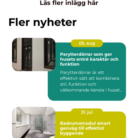
Läs fler inlägg här
Fler nyheter
05. aug
Parytterdörrar som ger
husets entré karaktär och
funktion
Parytterdörrar är ett
effektivt sätt att kombinera
stil, funktion och
välkomnande känsla i husets
en...
31. jul
Badrumsmodul smart
genväg till effektivt
byggande