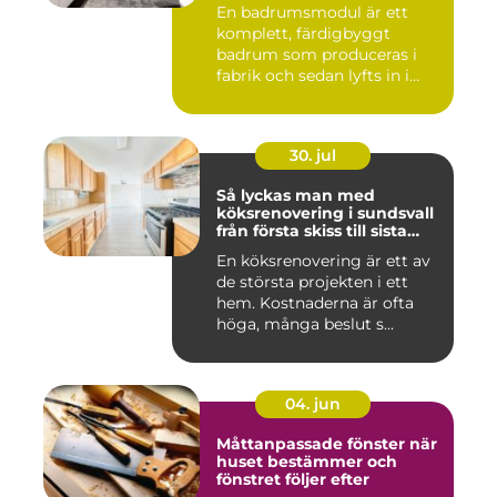
En badrumsmodul är ett
komplett, färdigbyggt
badrum som produceras i
fabrik och sedan lyfts in i
byg...
30. jul
Så lyckas man med
köksrenovering i sundsvall
från första skiss till sista
skruv
En köksrenovering är ett av
de största projekten i ett
hem. Kostnaderna är ofta
höga, många beslut s...
04. jun
Måttanpassade fönster när
huset bestämmer och
fönstret följer efter