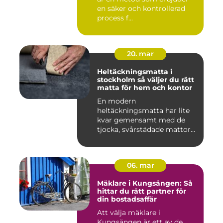
en säker och kontrollerad
process f...
20. mar
Heltäckningsmatta i
stockholm så väljer du rätt
matta för hem och kontor
En modern
heltäckningsmatta har lite
kvar gemensamt med de
tjocka, svårstädade mattor
många minns fr...
06. mar
Mäklare i Kungsängen: Så
hittar du rätt partner för
din bostadsaffär
Att välja mäklare i
Kungsängen är ett av de