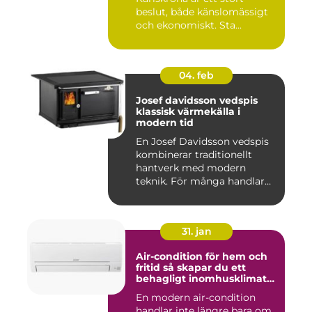
beslut, både känslomässigt
och ekonomiskt. Sta...
04. feb
Josef davidsson vedspis
klassisk värmekälla i
modern tid
En Josef Davidsson vedspis
kombinerar traditionellt
hantverk med modern
teknik. För många handlar
va...
31. jan
Air-condition för hem och
fritid så skapar du ett
behagligt inomhusklimat
året runt
En modern air-condition
handlar inte längre bara om