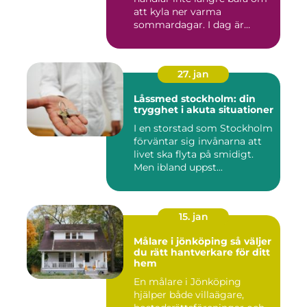
att kyla ner varma
sommardagar. I dag är
många l...
27. jan
Låssmed stockholm: din
trygghet i akuta situationer
I en storstad som Stockholm
förväntar sig invånarna att
livet ska flyta på smidigt.
Men ibland uppst...
15. jan
Målare i jönköping så väljer
du rätt hantverkare för ditt
hem
En målare i Jönköping
hjälper både villaägare,