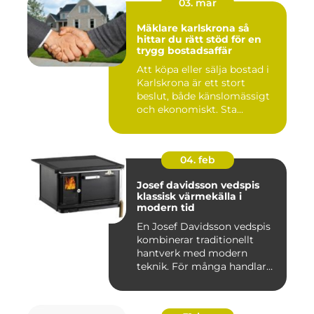
03. mar
Mäklare karlskrona så
hittar du rätt stöd för en
trygg bostadsaffär
Att köpa eller sälja bostad i
Karlskrona är ett stort
beslut, både känslomässigt
och ekonomiskt. Sta...
04. feb
Josef davidsson vedspis
klassisk värmekälla i
modern tid
En Josef Davidsson vedspis
kombinerar traditionellt
hantverk med modern
teknik. För många handlar
va...