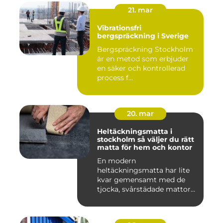
21. mar
Vibrationsfri
bergspräckning i Sverige
Bergspräckning Stockholm
är en metod som erbjuder
en säker och kontrollerad
process f...
20. mar
Heltäckningsmatta i
stockholm så väljer du rätt
matta för hem och kontor
En modern
heltäckningsmatta har lite
kvar gemensamt med de
tjocka, svårstädade mattor
många minns fr...