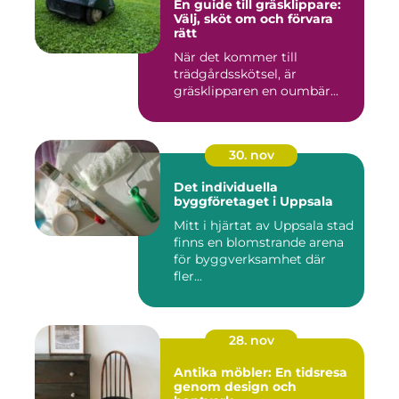
En guide till gräsklippare:
Välj, sköt om och förvara
rätt
När det kommer till
trädgårdsskötsel, är
gräsklipparen en oumbär...
30. nov
Det individuella
byggföretaget i Uppsala
Mitt i hjärtat av Uppsala stad
finns en blomstrande arena
för byggverksamhet där
fler...
28. nov
Antika möbler: En tidsresa
genom design och