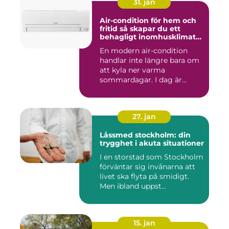
31. jan
Air-condition för hem och
fritid så skapar du ett
behagligt inomhusklimat
året runt
En modern air-condition
handlar inte längre bara om
att kyla ner varma
sommardagar. I dag är
många l...
27. jan
Låssmed stockholm: din
trygghet i akuta situationer
I en storstad som Stockholm
förväntar sig invånarna att
livet ska flyta på smidigt.
Men ibland uppst...
15. jan