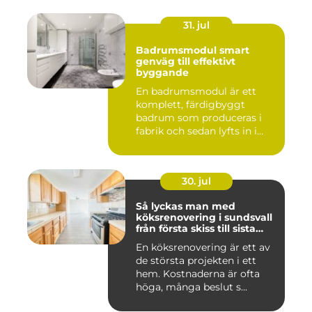
31. jul
Badrumsmodul smart
genväg till effektivt
byggande
En badrumsmodul är ett
komplett, färdigbyggt
badrum som produceras i
fabrik och sedan lyfts in i
byg...
30. jul
Så lyckas man med
köksrenovering i sundsvall
från första skiss till sista
skruv
En köksrenovering är ett av
de största projekten i ett
hem. Kostnaderna är ofta
höga, många beslut s...