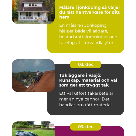
Målare i jönköping så väljer
du rätt hantverkare för ditt
hem
En målare i Jönköping
hjälper både villaägare,
bostadsrättsföreningar och
företag att förvandla ytor...
03. dec
Takläggare i Växjö:
Kunskap, material och val
som ger ett tryggt tak
Ett väl utfört takarbete är
mer än nya pannor. Det
handlar om rätt material...
03. dec