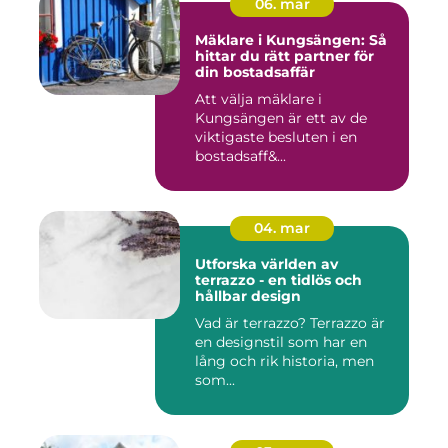
06. mar
Mäklare i Kungsängen: Så
hittar du rätt partner för
din bostadsaffär
Att välja mäklare i
Kungsängen är ett av de
viktigaste besluten i en
bostadsaff&...
04. mar
Utforska världen av
terrazzo - en tidlös och
hållbar design
Vad är terrazzo? Terrazzo är
en designstil som har en
lång och rik historia, men
som...