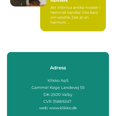
hantverk
Att införliva antika möbler i
hemmet handlar inte bara
om estetik. Det är en
harmoni ...
Adress
web:
www.klikko.dk