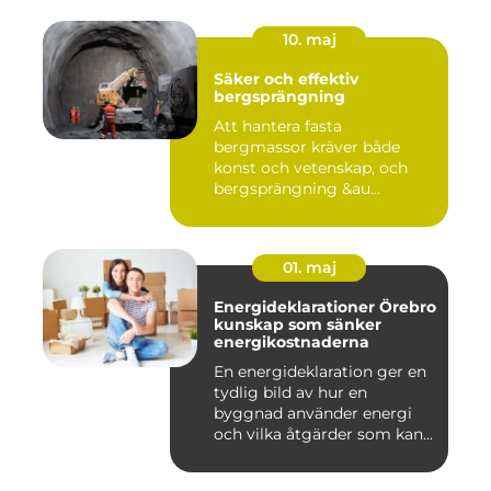
10. maj
Säker och effektiv
bergsprängning
Att hantera fasta
bergmassor kräver både
konst och vetenskap, och
bergsprängning &au...
01. maj
Energideklarationer Örebro
kunskap som sänker
energikostnaderna
En energideklaration ger en
tydlig bild av hur en
byggnad använder energi
och vilka åtgärder som kan...