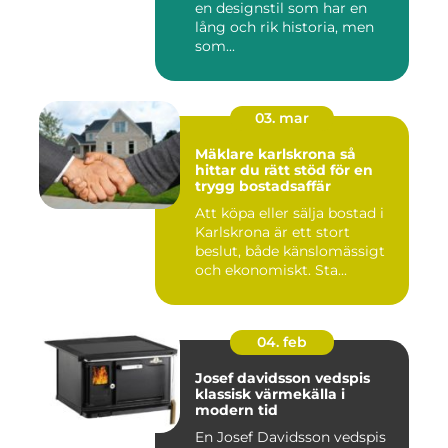
en designstil som har en
lång och rik historia, men
som...
03. mar
Mäklare karlskrona så
hittar du rätt stöd för en
trygg bostadsaffär
Att köpa eller sälja bostad i
Karlskrona är ett stort
beslut, både känslomässigt
och ekonomiskt. Sta...
04. feb
Josef davidsson vedspis
klassisk värmekälla i
modern tid
En Josef Davidsson vedspis