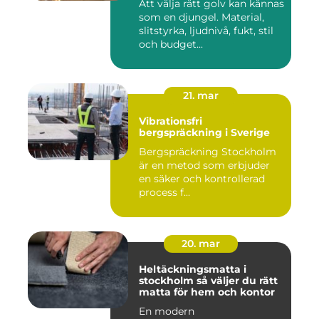
Att välja rätt golv kan kännas
som en djungel. Material,
slitstyrka, ljudnivå, fukt, stil
och budget...
21. mar
Vibrationsfri
bergspräckning i Sverige
Bergspräckning Stockholm
är en metod som erbjuder
en säker och kontrollerad
process f...
20. mar
Heltäckningsmatta i
stockholm så väljer du rätt
matta för hem och kontor
En modern