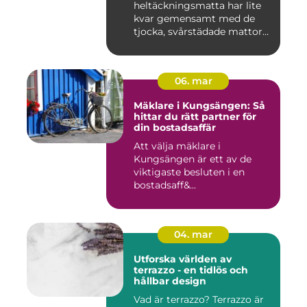
heltäckningsmatta har lite
kvar gemensamt med de
tjocka, svårstädade mattor
många minns fr...
06. mar
Mäklare i Kungsängen: Så
hittar du rätt partner för
din bostadsaffär
Att välja mäklare i
Kungsängen är ett av de
viktigaste besluten i en
bostadsaff&...
04. mar
Utforska världen av
terrazzo - en tidlös och
hållbar design
Vad är terrazzo? Terrazzo är