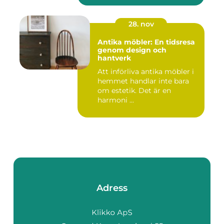
28. nov
Antika möbler: En tidsresa
genom design och
hantverk
Att införliva antika möbler i
hemmet handlar inte bara
om estetik. Det är en
harmoni ...
Adress