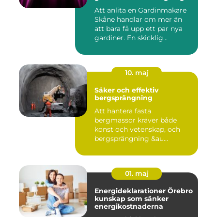
skillnad
Att anlita en Gardinmakare
Skåne handlar om mer än
att bara få upp ett par nya
gardiner. En skicklig...
10. maj
Säker och effektiv
bergsprängning
Att hantera fasta
bergmassor kräver både
konst och vetenskap, och
bergsprängning &au...
01. maj
Energideklarationer Örebro
kunskap som sänker
energikostnaderna