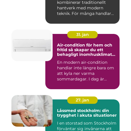
kombinerar traditionellt
hantverk med modern
teknik. För många handlar
va...
31. jan
Air-condition för hem och
fritid så skapar du ett
behagligt inomhusklimat
året runt
En modern air-condition
handlar inte längre bara om
att kyla ner varma
sommardagar. I dag är
många l...
27. jan
Låssmed stockholm: din
trygghet i akuta situationer
I en storstad som Stockholm
förväntar sig invånarna att