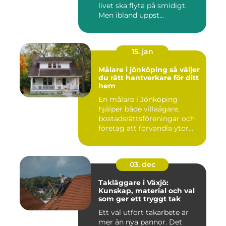
livet ska flyta på smidigt.
Men ibland uppst...
15. jan
Målare i jönköping så väljer
du rätt hantverkare för ditt
hem
En målare i Jönköping
hjälper både villaägare,
bostadsrättsföreningar och
företag att förvandla ytor...
03. dec
Takläggare i Växjö:
Kunskap, material och val
som ger ett tryggt tak
Ett väl utfört takarbete är
mer än nya pannor. Det