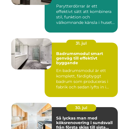
Parytterdörrar är ett
effektivt sätt att kombinera
stil, funktion och
välkomnande känsla i husets
en...
31. jul
Badrumsmodul smart
genväg till effektivt
byggande
En badrumsmodul är ett
komplett, färdigbyggt
badrum som produceras i
fabrik och sedan lyfts in i
byg...
30. jul
Så lyckas man med
köksrenovering i sundsvall
från första skiss till sista