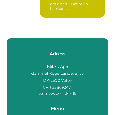
om estetik. Det är en
harmoni ...
Adress
web:
www.klikko.dk
Menu