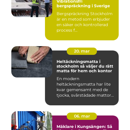
Vibrationsfri
bergspräckning i Sverige
Bergspräckning Stockholm
är en metod som erbjuder
en säker och kontrollerad
process f...
20. mar
Heltäckningsmatta i
stockholm så väljer du rätt
matta för hem och kontor
En modern
heltäckningsmatta har lite
kvar gemensamt med de
tjocka, svårstädade mattor
många minns fr...
06. mar
Mäklare i Kungsängen: Så