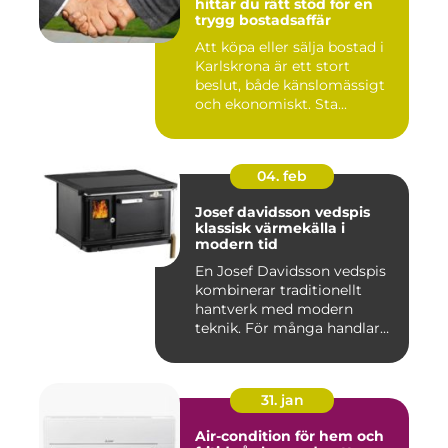
hittar du rätt stöd för en
trygg bostadsaffär
Att köpa eller sälja bostad i
Karlskrona är ett stort
beslut, både känslomässigt
och ekonomiskt. Sta...
04. feb
Josef davidsson vedspis
klassisk värmekälla i
modern tid
En Josef Davidsson vedspis
kombinerar traditionellt
hantverk med modern
teknik. För många handlar
va...
31. jan
Air-condition för hem och