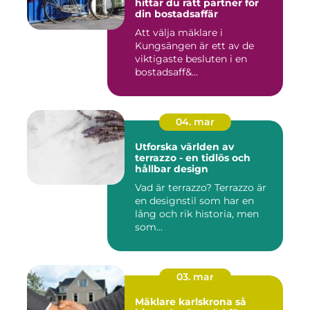
hittar du rätt partner för
din bostadsaffär
Att välja mäklare i
Kungsängen är ett av de
viktigaste besluten i en
bostadsaff&...
04. mar
Utforska världen av
terrazzo - en tidlös och
hållbar design
Vad är terrazzo? Terrazzo är
en designstil som har en
lång och rik historia, men
som...
03. mar
Mäklare karlskrona så