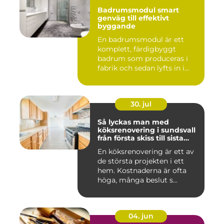
Badrumsmodul smart
genväg till effektivt
byggande
En badrumsmodul är ett
komplett, färdigbyggt
badrum som produceras i
fabrik och sedan lyfts in i
byg...
30. jul
Så lyckas man med
köksrenovering i sundsvall
från första skiss till sista
skruv
En köksrenovering är ett av
de största projekten i ett
hem. Kostnaderna är ofta
höga, många beslut s...
04. jun