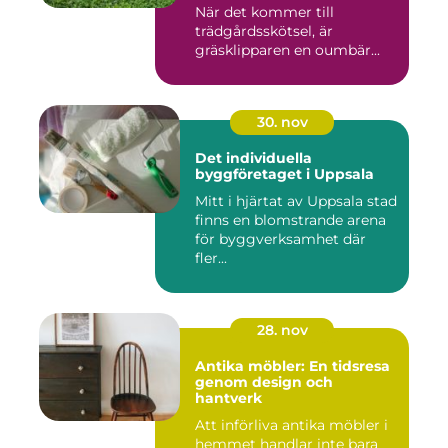
När det kommer till
trädgårdsskötsel, är
gräsklipparen en oumbär...
30. nov
Det individuella
byggföretaget i Uppsala
Mitt i hjärtat av Uppsala stad
finns en blomstrande arena
för byggverksamhet där
fler...
28. nov
Antika möbler: En tidsresa
genom design och
hantverk
Att införliva antika möbler i
hemmet handlar inte bara