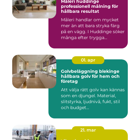
Måleri huddinge
professionell målning för
hållbara resultat
Måleri handlar om mycket
mer än att bara stryka färg
på en vägg. I Huddinge söker
många efter trygga...
01. apr
Golvbeläggning blekinge
hållbara golv för hem och
företag
Att välja rätt golv kan kännas
som en djungel. Material,
slitstyrka, ljudnivå, fukt, stil
och budget...
21. mar