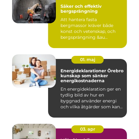
Säker och effektiv
bergsprängning
Att hantera fasta
bergmassor kräver både
konst och vetenskap, och
bergsprängning &au...
01. maj
Energideklarationer Örebro
kunskap som sänker
energikostnaderna
En energideklaration ger en
tydlig bild av hur en
byggnad använder energi
och vilka åtgärder som kan...
03. apr