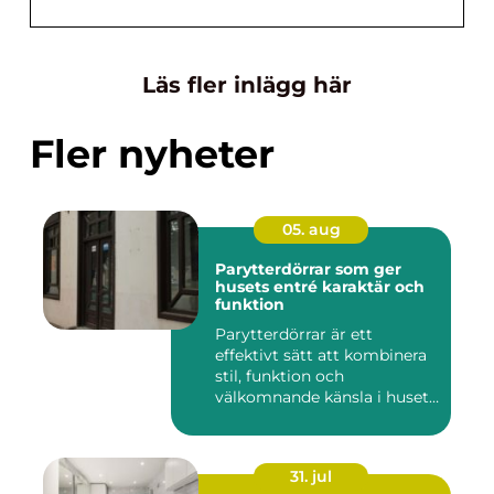
Läs fler inlägg här
Fler nyheter
05. aug
Parytterdörrar som ger
husets entré karaktär och
funktion
Parytterdörrar är ett
effektivt sätt att kombinera
stil, funktion och
välkomnande känsla i husets
en...
31. jul