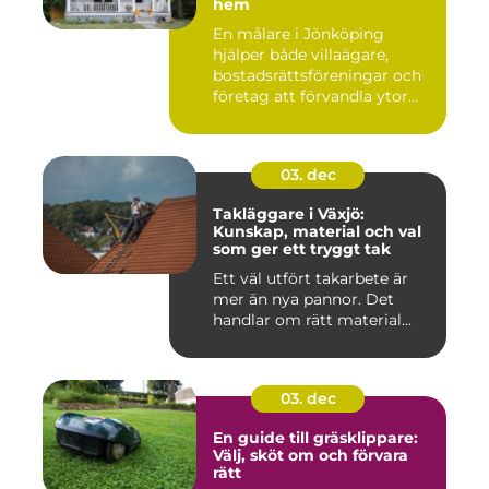
hem
En målare i Jönköping
hjälper både villaägare,
bostadsrättsföreningar och
företag att förvandla ytor...
03. dec
Takläggare i Växjö:
Kunskap, material och val
som ger ett tryggt tak
Ett väl utfört takarbete är
mer än nya pannor. Det
handlar om rätt material...
03. dec
En guide till gräsklippare:
Välj, sköt om och förvara
rätt