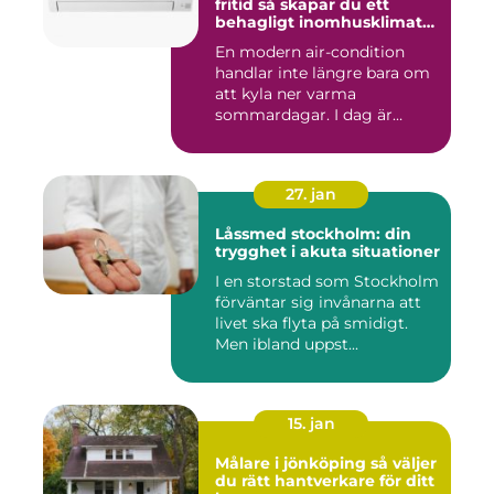
fritid så skapar du ett
behagligt inomhusklimat
året runt
En modern air-condition
handlar inte längre bara om
att kyla ner varma
sommardagar. I dag är
många l...
27. jan
Låssmed stockholm: din
trygghet i akuta situationer
I en storstad som Stockholm
förväntar sig invånarna att
livet ska flyta på smidigt.
Men ibland uppst...
15. jan
Målare i jönköping så väljer
du rätt hantverkare för ditt