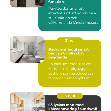
funktion
Parytterdörrar är ett
effektivt sätt att kombinera
stil, funktion och
välkomnande känsla i husets
en...
31. jul
Badrumsmodul smart
genväg till effektivt
byggande
En badrumsmodul är ett
komplett, färdigbyggt
badrum som produceras i
fabrik och sedan lyfts in i
byg...
30. jul
Så lyckas man med
köksrenovering i sundsvall