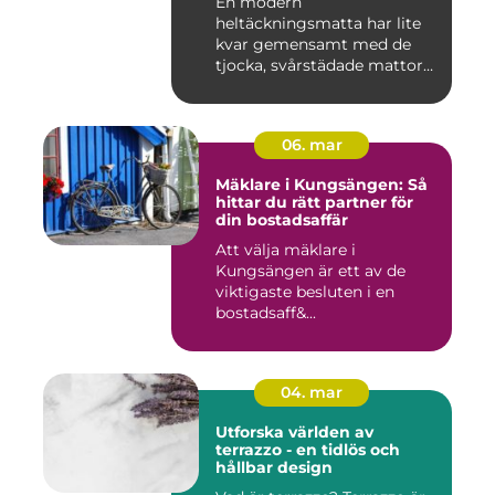
En modern
heltäckningsmatta har lite
kvar gemensamt med de
tjocka, svårstädade mattor
många minns fr...
06. mar
Mäklare i Kungsängen: Så
hittar du rätt partner för
din bostadsaffär
Att välja mäklare i
Kungsängen är ett av de
viktigaste besluten i en
bostadsaff&...
04. mar
Utforska världen av
terrazzo - en tidlös och
hållbar design