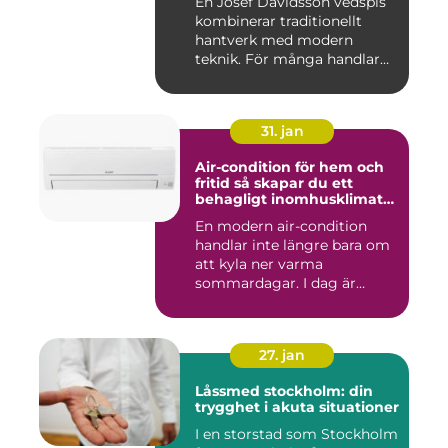
En Josef Davidsson vedspis
kombinerar traditionellt
hantverk med modern
teknik. För många handlar
va...
31. jan
Air-condition för hem och
fritid så skapar du ett
behagligt inomhusklimat
året runt
En modern air-condition
handlar inte längre bara om
att kyla ner varma
sommardagar. I dag är
många l...
27. jan
Låssmed stockholm: din
trygghet i akuta situationer
I en storstad som Stockholm