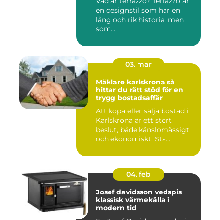
Vad är terrazzo? Terrazzo är
en designstil som har en
lång och rik historia, men
som...
03. mar
Mäklare karlskrona så
hittar du rätt stöd för en
trygg bostadsaffär
Att köpa eller sälja bostad i
Karlskrona är ett stort
beslut, både känslomässigt
och ekonomiskt. Sta...
04. feb
Josef davidsson vedspis
klassisk värmekälla i
modern tid