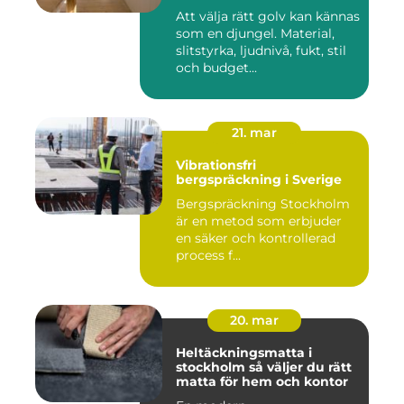
Att välja rätt golv kan kännas
som en djungel. Material,
slitstyrka, ljudnivå, fukt, stil
och budget...
21. mar
Vibrationsfri
bergspräckning i Sverige
Bergspräckning Stockholm
är en metod som erbjuder
en säker och kontrollerad
process f...
20. mar
Heltäckningsmatta i
stockholm så väljer du rätt
matta för hem och kontor