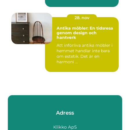
28. nov
Antika möbler: En tidsresa
genom design och
hantverk
Att införliva antika möbler i
hemmet handlar inte bara
om estetik. Det är en
harmoni ...
Adress