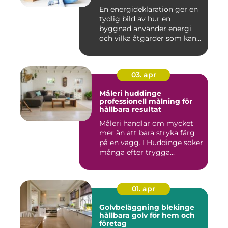
En energideklaration ger en
tydlig bild av hur en
byggnad använder energi
och vilka åtgärder som kan...
03. apr
Måleri huddinge
professionell målning för
hållbara resultat
Måleri handlar om mycket
mer än att bara stryka färg
på en vägg. I Huddinge söker
många efter trygga...
01. apr
Golvbeläggning blekinge
hållbara golv för hem och
företag