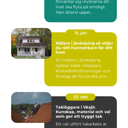
förväntar sig invånarna att
livet ska flyta på smidigt.
Men ibland uppst...
15. jan
Målare i jönköping så väljer
du rätt hantverkare för ditt
hem
En målare i Jönköping
hjälper både villaägare,
bostadsrättsföreningar och
företag att förvandla ytor...
03. dec
Takläggare i Växjö:
Kunskap, material och val
som ger ett tryggt tak
Ett väl utfört takarbete är