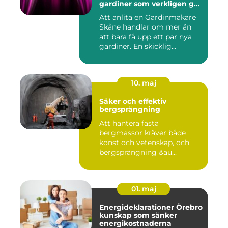
gardiner som verkligen gör
skillnad
Att anlita en Gardinmakare
Skåne handlar om mer än
att bara få upp ett par nya
gardiner. En skicklig...
10. maj
Säker och effektiv
bergsprängning
Att hantera fasta
bergmassor kräver både
konst och vetenskap, och
bergsprängning &au...
01. maj
Energideklarationer Örebro
kunskap som sänker
energikostnaderna