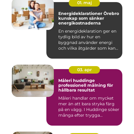
01. maj
Energideklarationer Örebro
kunskap som sänker
energikostnaderna
En energideklaration ger en
tydlig bild av hur en
byggnad använder energi
och vilka åtgärder som kan...
03. apr
Måleri huddinge
professionell målning för
hållbara resultat
Måleri handlar om mycket
mer än att bara stryka färg
på en vägg. I Huddinge söker
många efter trygga...