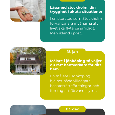
Låssmed stockholm: din
trygghet i akuta situationer
I en storstad som Stockholm
förväntar sig invånarna att
livet ska flyta på smidigt.
Men ibland uppst...
15. jan
Målare i jönköping så väljer
du rätt hantverkare för ditt
hem
En målare i Jönköping
hjälper både villaägare,
bostadsrättsföreningar och
företag att förvandla ytor...
03. dec