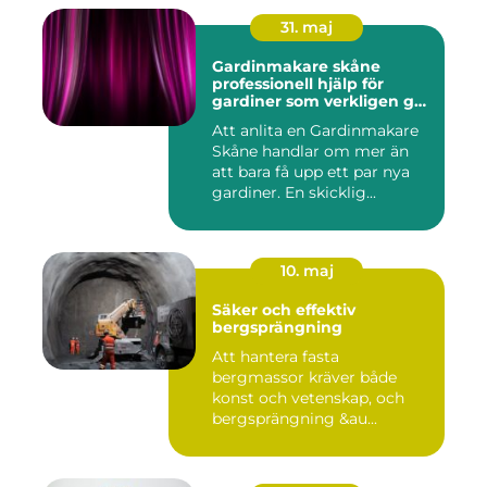
31. maj
Gardinmakare skåne
professionell hjälp för
gardiner som verkligen gör
skillnad
Att anlita en Gardinmakare
Skåne handlar om mer än
att bara få upp ett par nya
gardiner. En skicklig...
10. maj
Säker och effektiv
bergsprängning
Att hantera fasta
bergmassor kräver både
konst och vetenskap, och
bergsprängning &au...