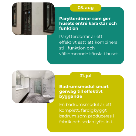
05. aug
Parytterdörrar som ger
husets entré karaktär och
funktion
Parytterdörrar är ett
effektivt sätt att kombinera
stil, funktion och
välkomnande känsla i husets
en...
31. jul
Badrumsmodul smart
genväg till effektivt
byggande
En badrumsmodul är ett
komplett, färdigbyggt
badrum som produceras i
fabrik och sedan lyfts in i
byg...