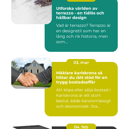
Utforska världen av
terrazzo - en tidlös och
hållbar design
Vad är terrazzo? Terrazzo är
en designstil som har en
lång och rik historia, men
som...
03. mar
Mäklare karlskrona så
hittar du rätt stöd för en
trygg bostadsaffär
Att köpa eller sälja bostad i
Karlskrona är ett stort
beslut, både känslomässigt
och ekonomiskt. Sta...
04. feb