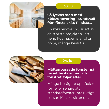
30. jul
Så lyckas man med
köksrenovering i sundsvall
från första skiss till sista
skruv
En köksrenovering är ett av
de största projekten i ett
hem. Kostnaderna är ofta
höga, många beslut s...
04. jun
Måttanpassade fönster när
huset bestämmer och
fönstret följer efter
Många husägare upptäcker
förr eller senare att
standardfönster inte riktigt
passar. Kanske sitter de...