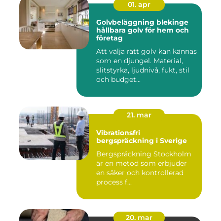
01. apr
Golvbeläggning blekinge
hållbara golv för hem och
företag
Att välja rätt golv kan kännas
som en djungel. Material,
slitstyrka, ljudnivå, fukt, stil
och budget...
21. mar
Vibrationsfri
bergspräckning i Sverige
Bergspräckning Stockholm
är en metod som erbjuder
en säker och kontrollerad
process f...
20. mar