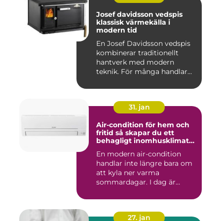
Josef davidsson vedspis
klassisk värmekälla i
modern tid
En Josef Davidsson vedspis
kombinerar traditionellt
hantverk med modern
teknik. För många handlar
va...
31. jan
Air-condition för hem och
fritid så skapar du ett
behagligt inomhusklimat
året runt
En modern air-condition
handlar inte längre bara om
att kyla ner varma
sommardagar. I dag är
många l...
27. jan