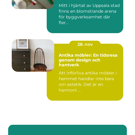
Mitt i hjärtat av Uppsala stad
finns en blomstrande arena
för byggverksamhet där
fler...
28. nov
Antika möbler: En tidsresa
genom design och
hantverk
Att införliva antika möbler i
hemmet handlar inte bara
om estetik. Det är en
harmoni ...