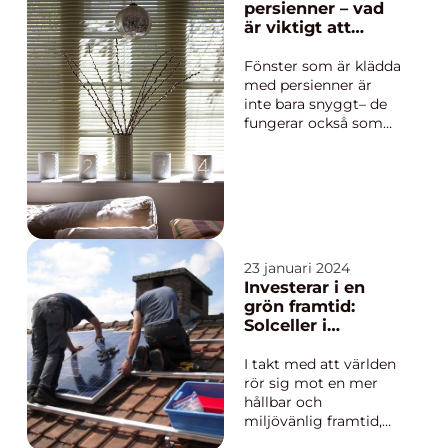
persienner – vad
till känsliga biologiska
är viktigt att
...
tänka på?
Fönster som är klädda
med persienner är
inte bara snyggt– de
fungerar också som
en funktionell barriär
mot solens strålar och
som en
integritetsväktare.
Med en uppsjö av
stilar, färger och mat...
23 januari 2024
Investerar i en
grön framtid:
Solceller i
Jönköping
I takt med att världen
rör sig mot en mer
hållbar och
miljövänlig framtid,
har intresset för