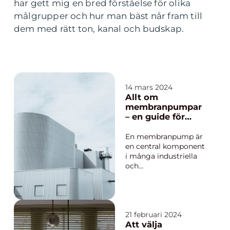
har gett mig en bred förståelse för olika
målgrupper och hur man bäst når fram till
dem med rätt ton, kanal och budskap.
14 mars 2024
Allt om
membranpumpar
– en guide för
tillverkare
En membranpump är
en central komponent
i många industriella
och
tillverkningsprocesser
. De kännetecknas av
deras förmåga att
hantera ett brett
utbud av medier, från
21 februari 2024
Att välja
aggressiva kemikalier