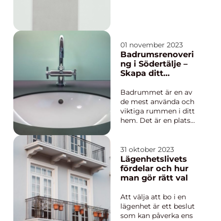
vara lösningen för dig!
I Stockholm har
denna moderna och
populära
renoveringsmetod
01 november 2023
vuxi...
Badrumsrenoveri
ng i Södertälje –
Skapa ditt
drömbadrum
Badrummet är en av
de mest använda och
viktiga rummen i ditt
hem. Det är en plats
där du kan koppla av,
ladda upp och
förbereda dig för
31 oktober 2023
dagen. Därför är det
Lägenhetslivets
viktigt att ha ett
fördelar och hur
badrum som inte bara
man gör rätt val
är funktionellt utan
också estetiskt
Att välja att bo i en
tilltalande. I d...
lägenhet är ett beslut
som kan påverka ens