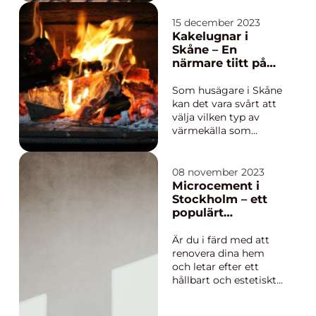
solenergi skjutit i
höjden. I den
15 december 2023
pittoreska staden
Kakelugnar i
Jönköping, belägen
Skåne – En
vid Vätterns södra
närmare tiitt på
strand...
denna tidlösa
värmekälla
Som husägare i Skåne
kan det vara svårt att
välja vilken typ av
värmekälla som
passar bäst för din
bostad. Det finns
många olika
08 november 2023
alternativ som alla har
Microcement i
sina egna för- och
Stockholm – ett
nackdelar. En
populärt
värmek...
alternativ vid
renovering
Är du i färd med att
renovera dina hem
och letar efter ett
hållbart och estetiskt
tilltalande alternativ?
Då kan microcement