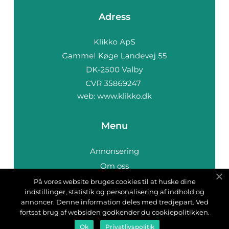
Adress
web:
www.klikko.dk
Menu
Annonsering
Om oss
Cookies
På vores website bruges cookies til at huske dine
indstillinger, statistik og personalisering af indhold og
Kontakta oss
annoncer. Denne information deles med tredjepart. Ved
Sitemap
fortsat brug af websiden godkender du cookiepolitikken.
Ok
Privatlivspolitik