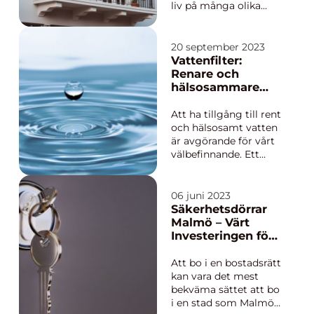
liv på många olika
sätt. Lägenhetslivet
har sina unika
fördelar, och dessa
20 september 2023
kan vara mycket
Vattenfilter:
tilltalande för vissa
Renare och
individer. Den h&au...
hälsosammare
vatten
Att ha tillgång till rent
och hälsosamt vatten
är avgörande för vårt
välbefinnande. Ett
vattenfilter kan vara
svaret för att förbättra
din vattenkvalitet och
06 juni 2023
skydda dig och din
Säkerhetsdörrar
familj från potentiella
Malmö – Värt
föroreningar. I denna
Investeringen för
artikel kommer vi att
Bostadsrättsfören
utfor...
ingar
Att bo i en bostadsrätt
kan vara det mest
bekväma sättet att bo
i en stad som Malmö.