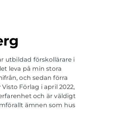
erg
 utbildad förskollärare i
let leva på min stora
mifrån, och sedan förra
isto Förlag i april 2022,
rfarenhet och är väldigt
ramförallt ämnen som hus