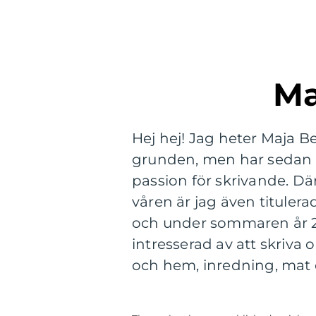
Hej hej! Jag heter Maja B
grunden, men har sedan år 
passion för skrivande. Dä
våren är jag även titulera
och under sommaren år 20
intresserad av att skriva
och hem, inredning, mat 