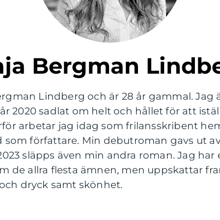
Maja Bergman Lindb
ergman Lindberg och är 28 år gammal. Jag är
2020 sadlat om helt och hållet för att istäl
rför arbetar jag idag som frilansskribent he
d som författare. Min debutroman gavs ut av V
23 släpps även min andra roman. Jag har e
 om de allra flesta ämnen, men uppskattar f
och dryck samt skönhet.